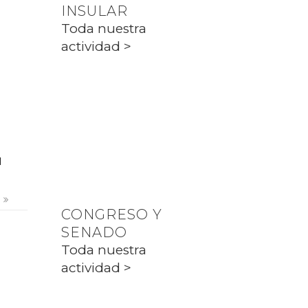
INSULAR
PP CIUTADELLA
Toda nuestra
actividad >
PARLAMENT
Toda nuestra
actividad >
l
s
CONGRESO Y
SENADO
Toda nuestra
actividad >