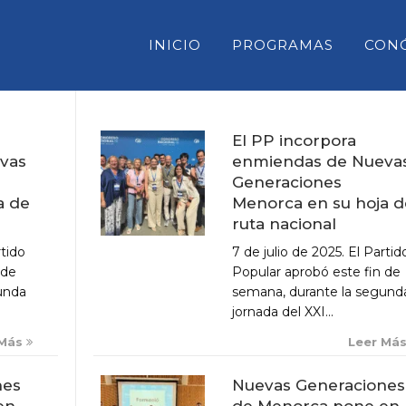
INICIO
PROGRAMAS
CON
El PP incorpora
enmiendas de Nueva
vas
CONSELL INSULAR DE MENORC
Generaciones
PARLAMENT DE LES ILLES BAL
Menorca en su hoja d
a de
ruta nacional
CONGRESO DE DIPUTADOS
7 de julio de 2025. El Partid
rtido
SENADO
Popular aprobó este fin de
 de
semana, durante la segund
unda
jornada del XXI...
Leer Má
 Más
Nuevas Generaciones
nes
de Menorca pone en
en