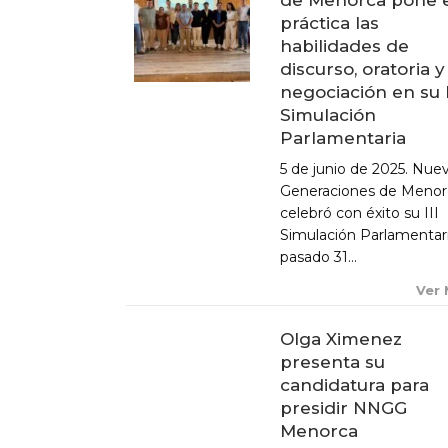
práctica las
habilidades de
discurso, oratoria y
negociación en su I
ACTUALIDAD
Simulación
Parlamentaria
X CONGRESO NNGG MENORCA
5 de junio de 2025. Nue
EQUIPO DIRECTIVO NN.GG.
Generaciones de Menor
MENORCA
celebró con éxito su III
PONENCIA DE REGLAMENTO Y
Simulación Parlamentari
ESTATUTOS
pasado 31...
PONENCIA DE ACCIÓN POLÍTICA
Ver
Olga Ximenez
presenta su
candidatura para
presidir NNGG
Menorca