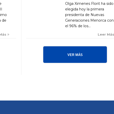
Olga Ximenes Florit ha sido
e
elegida hoy la primera
II
presidenta de Nuevas
ximo
Generaciones Menorca con
a de
el 96% de los...
Leer Má
 Más
VER MÁS