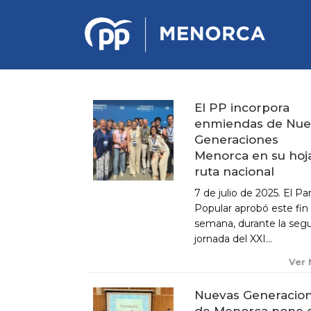
El PP incorpora
enmiendas de Nue
PONENCIA DE ESTRATEGIA
Generaciones
POLÍTICA Y ECONÓMICA
Menorca en su hoj
ruta nacional
REGLAMENTO DE ORGANIZACIÓN
7 de julio de 2025. El Pa
DOCUMENTOS DEL 12 CONGRESO
Popular aprobó este fin
INSULAR DE MENORCA
semana, durante la seg
CONGRESO EXTRAORDINARIO PARA
jornada del XXI...
LA ELECCIÓN DÉ COMITÉS
EJECUTIVOS LOCALES
Ver
Nuevas Generacio
de Menorca pone 