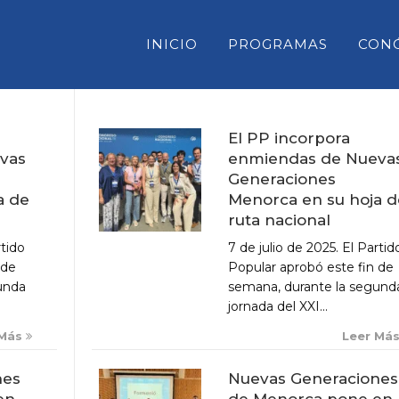
INICIO
PROGRAMAS
CON
El PP incorpora
enmiendas de Nueva
vas
CONSELL INSULAR DE MENORC
Generaciones
PARLAMENT DE LES ILLES BAL
Menorca en su hoja d
a de
ruta nacional
CONGRESO DE DIPUTADOS
7 de julio de 2025. El Partid
rtido
SENADO
Popular aprobó este fin de
 de
semana, durante la segund
unda
jornada del XXI...
Leer Má
 Más
Nuevas Generaciones
nes
de Menorca pone en
en