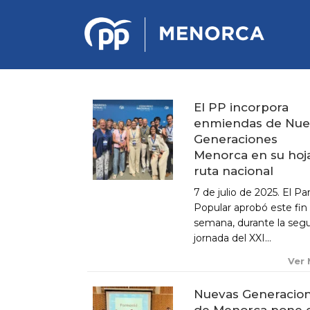
El PP incorpora
enmiendas de Nue
PONENCIA DE ESTRATEGIA
Generaciones
POLÍTICA Y ECONÓMICA
Menorca en su hoj
ruta nacional
REGLAMENTO DE ORGANIZACIÓN
7 de julio de 2025. El Pa
DOCUMENTOS DEL 12 CONGRESO
Popular aprobó este fin
INSULAR DE MENORCA
semana, durante la seg
CONGRESO EXTRAORDINARIO PARA
jornada del XXI...
LA ELECCIÓN DÉ COMITÉS
EJECUTIVOS LOCALES
Ver
Nuevas Generacio
de Menorca pone 