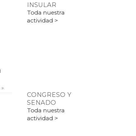
INSULAR
PP CIUTADELLA
Toda nuestra
actividad >
PARLAMENT
Toda nuestra
actividad >
l
s
CONGRESO Y
SENADO
Toda nuestra
actividad >