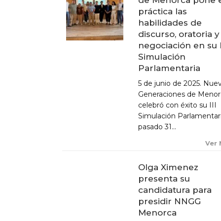
práctica las
habilidades de
discurso, oratoria y
negociación en su I
ACTUALIDAD
Simulación
Parlamentaria
X CONGRESO NNGG MENORCA
5 de junio de 2025. Nue
EQUIPO DIRECTIVO NN.GG.
Generaciones de Menor
MENORCA
celebró con éxito su III
PONENCIA DE REGLAMENTO Y
Simulación Parlamentari
ESTATUTOS
pasado 31...
PONENCIA DE ACCIÓN POLÍTICA
Ver
Olga Ximenez
presenta su
candidatura para
presidir NNGG
Menorca