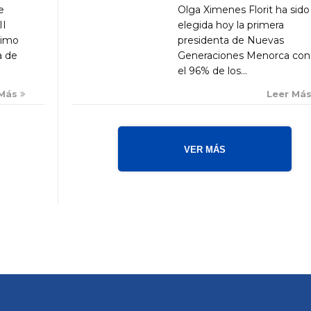
Olga Ximenes Florit ha sido
e
elegida hoy la primera
II
presidenta de Nuevas
ximo
Generaciones Menorca con
a de
el 96% de los...
Leer Má
 Más
VER MÁS