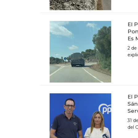
El 
Pon
Es 
2 de
expli
El 
Sán
Ser
31 d
del 