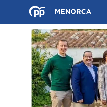
PONENCIA DE ESTRATEGIA
POLÍTICA Y ECONÓMICA
REGLAMENTO DE ORGANIZACIÓN
DOCUMENTOS DEL 12 CONGRESO
INSULAR DE MENORCA
CONGRESO EXTRAORDINARIO PARA
LA ELECCIÓN DÉ COMITÉS
EJECUTIVOS LOCALES