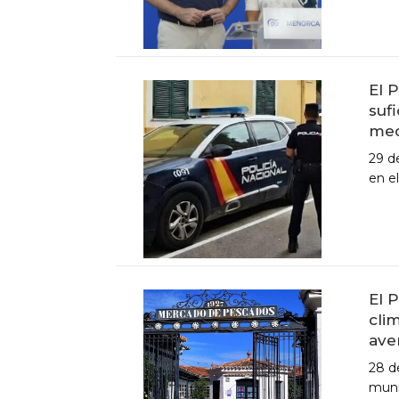
El 
suf
med
29 d
en el
El 
cli
ave
28 d
munic