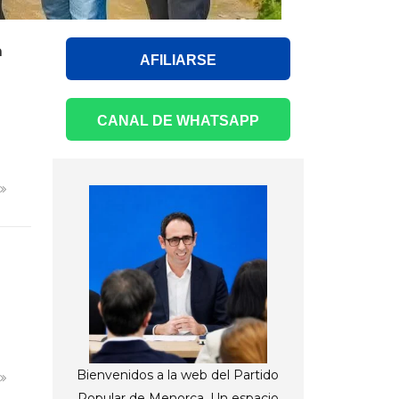
PP CIUTADELLA
n
AFILIARSE
CANAL DE WHATSAPP
s
Bienvenidos a la web del Partido
s
Popular de Menorca. Un espacio