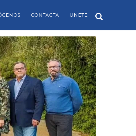
ÓCENOS
CONTACTA
ÚNETE
A
PP ES CASTELL
EARS
PP SANT LUÍS
PP MAHÓN
PP ALAIOR
PP ES MERCADAL I FORNELLS
PP ES MIGJORN GRAN
PP FERRERIES