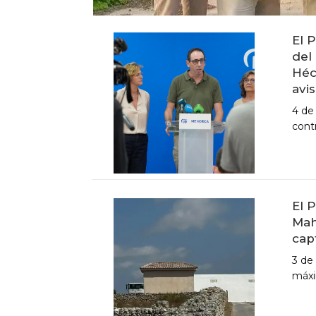
El 
del
ACTUALIDAD
Héc
avi
X CONGRESO NNGG MENORCA
4 de
EQUIPO DIRECTIVO NN.GG.
cont
MENORCA
PONENCIA DE REGLAMENTO Y
ESTATUTOS
PONENCIA DE ACCIÓN POLÍTICA
El 
Mah
cap
3 de
máxi