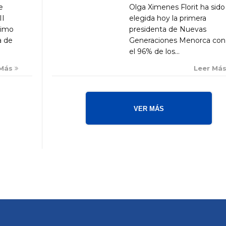
Olga Ximenes Florit ha sido
e
elegida hoy la primera
II
presidenta de Nuevas
ximo
Generaciones Menorca con
a de
el 96% de los...
Leer Má
 Más
VER MÁS