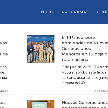
INICIO
PROGRAMAS
CON
El PP incorpora
enmiendas de Nueva
vas
CONSELL INSULAR DE MENORC
Generaciones
PARLAMENT DE LES ILLES BAL
Menorca en su hoja d
a de
ruta nacional
CONGRESO DE DIPUTADOS
7 de julio de 2025. El Partid
rtido
SENADO
Popular aprobó este fin de
 de
semana, durante la segund
unda
jornada del XXI...
Leer Má
 Más
Nuevas Generaciones
nes
de Menorca pone en
en