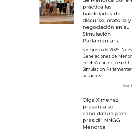
práctica las
habilidades de
discurso, oratoria y
negociación en su I
ACTUALIDAD
Simulación
Parlamentaria
X CONGRESO NNGG MENORCA
5 de junio de 2025. Nue
EQUIPO DIRECTIVO NN.GG.
Generaciones de Menor
MENORCA
celebró con éxito su III
PONENCIA DE REGLAMENTO Y
Simulación Parlamentari
ESTATUTOS
pasado 31...
PONENCIA DE ACCIÓN POLÍTICA
Ver
Olga Ximenez
presenta su
candidatura para
presidir NNGG
Menorca