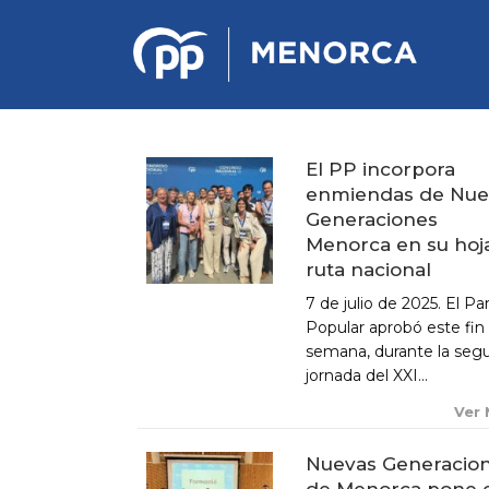
El PP incorpora
enmiendas de Nue
PONENCIA DE ESTRATEGIA
Generaciones
POLÍTICA Y ECONÓMICA
Menorca en su hoj
ruta nacional
REGLAMENTO DE ORGANIZACIÓN
7 de julio de 2025. El Pa
DOCUMENTOS DEL 12 CONGRESO
Popular aprobó este fin
INSULAR DE MENORCA
semana, durante la seg
CONGRESO EXTRAORDINARIO PARA
jornada del XXI...
LA ELECCIÓN DÉ COMITÉS
EJECUTIVOS LOCALES
Ver
Nuevas Generacio
de Menorca pone 