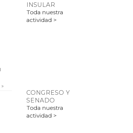
INSULAR
PP CIUTADELLA
Toda nuestra
actividad >
PARLAMENT
Toda nuestra
actividad >
l
s
CONGRESO Y
SENADO
Toda nuestra
actividad >