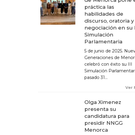
práctica las
habilidades de
discurso, oratoria y
negociación en su I
ACTUALIDAD
Simulación
Parlamentaria
X CONGRESO NNGG MENORCA
5 de junio de 2025. Nue
EQUIPO DIRECTIVO NN.GG.
Generaciones de Menor
MENORCA
celebró con éxito su III
PONENCIA DE REGLAMENTO Y
Simulación Parlamentari
ESTATUTOS
pasado 31...
PONENCIA DE ACCIÓN POLÍTICA
Ver
Olga Ximenez
presenta su
candidatura para
presidir NNGG
Menorca