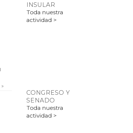
INSULAR
PP CIUTADELLA
Toda nuestra
actividad >
PARLAMENT
Toda nuestra
actividad >
l
s
CONGRESO Y
SENADO
Toda nuestra
actividad >