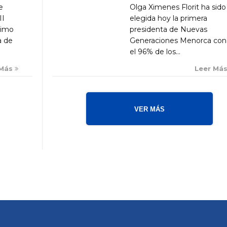
Olga Ximenes Florit ha sido
e
elegida hoy la primera
II
presidenta de Nuevas
ximo
Generaciones Menorca con
a de
el 96% de los...
Leer Má
 Más
VER MÁS