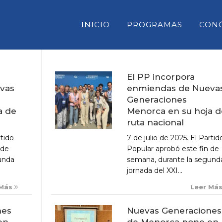
INICIO
PROGRAMAS
CON
El PP incorpora
enmiendas de Nueva
vas
CONSELL INSULAR DE MENORC
Generaciones
PARLAMENT DE LES ILLES BAL
Menorca en su hoja d
a de
ruta nacional
CONGRESO DE DIPUTADOS
7 de julio de 2025. El Partid
rtido
SENADO
Popular aprobó este fin de
 de
semana, durante la segund
unda
jornada del XXI...
Leer Má
 Más
Nuevas Generaciones
nes
de Menorca pone en
en