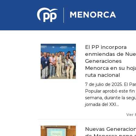
El PP incorpora
enmiendas de Nue
PONENCIA DE ESTRATEGIA
Generaciones
POLÍTICA Y ECONÓMICA
Menorca en su hoj
ruta nacional
REGLAMENTO DE ORGANIZACIÓN
7 de julio de 2025. El Pa
DOCUMENTOS DEL 12 CONGRESO
Popular aprobó este fin
INSULAR DE MENORCA
semana, durante la seg
CONGRESO EXTRAORDINARIO PARA
jornada del XXI...
LA ELECCIÓN DÉ COMITÉS
EJECUTIVOS LOCALES
Ver
Nuevas Generacio
de Menorca pone 