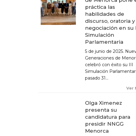
práctica las
habilidades de
discurso, oratoria y
negociación en su I
ACTUALIDAD
Simulación
Parlamentaria
X CONGRESO NNGG MENORCA
5 de junio de 2025. Nue
EQUIPO DIRECTIVO NN.GG.
Generaciones de Menor
MENORCA
celebró con éxito su III
PONENCIA DE REGLAMENTO Y
Simulación Parlamentari
ESTATUTOS
pasado 31...
PONENCIA DE ACCIÓN POLÍTICA
Ver
Olga Ximenez
presenta su
candidatura para
presidir NNGG
Menorca