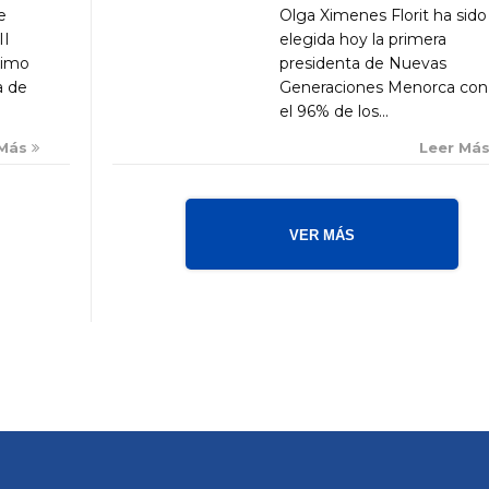
Olga Ximenes Florit ha sido
e
elegida hoy la primera
II
presidenta de Nuevas
ximo
Generaciones Menorca con
a de
el 96% de los...
Leer Má
 Más
VER MÁS