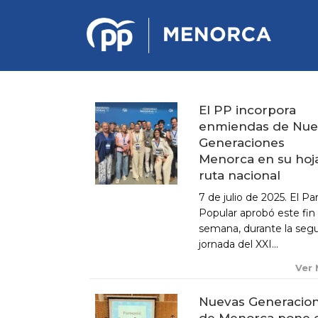
El PP incorpora
enmiendas de Nue
PONENCIA DE ESTRATEGIA
Generaciones
POLÍTICA Y ECONÓMICA
Menorca en su hoj
ruta nacional
REGLAMENTO DE ORGANIZACIÓN
7 de julio de 2025. El Pa
DOCUMENTOS DEL 12 CONGRESO
Popular aprobó este fin
INSULAR DE MENORCA
semana, durante la seg
CONGRESO EXTRAORDINARIO PARA
jornada del XXI...
LA ELECCIÓN DÉ COMITÉS
EJECUTIVOS LOCALES
Ver
Nuevas Generacio
de Menorca pone 