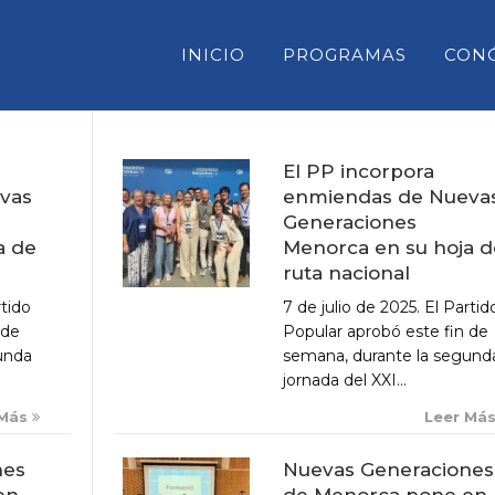
INICIO
PROGRAMAS
CON
El PP incorpora
enmiendas de Nueva
vas
CONSELL INSULAR DE MENORC
Generaciones
PARLAMENT DE LES ILLES BAL
Menorca en su hoja d
a de
ruta nacional
CONGRESO DE DIPUTADOS
7 de julio de 2025. El Partid
rtido
SENADO
Popular aprobó este fin de
 de
semana, durante la segund
unda
jornada del XXI...
Leer Má
 Más
Nuevas Generaciones
nes
de Menorca pone en
en