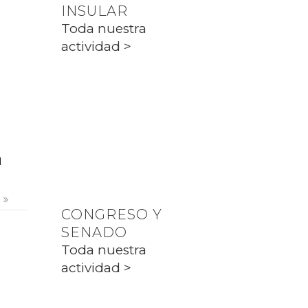
INSULAR
PP CIUTADELLA
Toda nuestra
actividad >
PARLAMENT
Toda nuestra
actividad >
l
s
CONGRESO Y
SENADO
Toda nuestra
actividad >