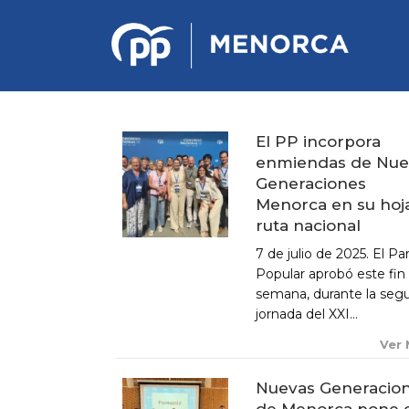
El PP incorpora
enmiendas de Nue
PONENCIA DE ESTRATEGIA
Generaciones
POLÍTICA Y ECONÓMICA
Menorca en su hoj
ruta nacional
REGLAMENTO DE ORGANIZACIÓN
7 de julio de 2025. El Pa
DOCUMENTOS DEL 12 CONGRESO
Popular aprobó este fin
INSULAR DE MENORCA
semana, durante la seg
CONGRESO EXTRAORDINARIO PARA
jornada del XXI...
LA ELECCIÓN DÉ COMITÉS
EJECUTIVOS LOCALES
Ver
Nuevas Generacio
de Menorca pone 