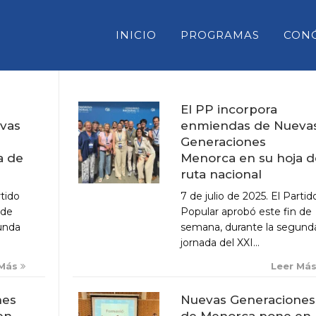
INICIO
PROGRAMAS
CON
El PP incorpora
enmiendas de Nueva
vas
CONSELL INSULAR DE MENORC
Generaciones
PARLAMENT DE LES ILLES BAL
Menorca en su hoja d
a de
ruta nacional
CONGRESO DE DIPUTADOS
7 de julio de 2025. El Partid
rtido
SENADO
Popular aprobó este fin de
 de
semana, durante la segund
unda
jornada del XXI...
Leer Má
 Más
Nuevas Generaciones
nes
de Menorca pone en
en