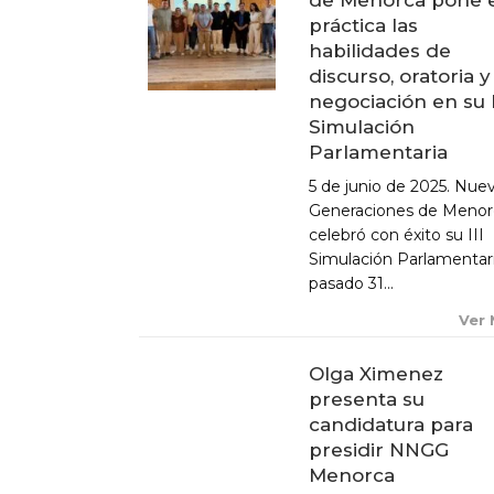
práctica las
habilidades de
discurso, oratoria y
negociación en su I
ACTUALIDAD
Simulación
Parlamentaria
X CONGRESO NNGG MENORCA
5 de junio de 2025. Nue
EQUIPO DIRECTIVO NN.GG.
Generaciones de Menor
MENORCA
celebró con éxito su III
PONENCIA DE REGLAMENTO Y
Simulación Parlamentari
ESTATUTOS
pasado 31...
PONENCIA DE ACCIÓN POLÍTICA
Ver
Olga Ximenez
presenta su
candidatura para
presidir NNGG
Menorca