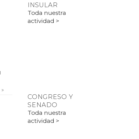
INSULAR
PP CIUTADELLA
Toda nuestra
actividad >
PARLAMENT
Toda nuestra
actividad >
l
s
CONGRESO Y
SENADO
Toda nuestra
actividad >