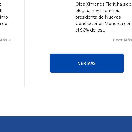
Olga Ximenes Florit ha sido
e
elegida hoy la primera
II
presidenta de Nuevas
ximo
Generaciones Menorca con
a de
el 96% de los...
Leer Má
 Más
VER MÁS