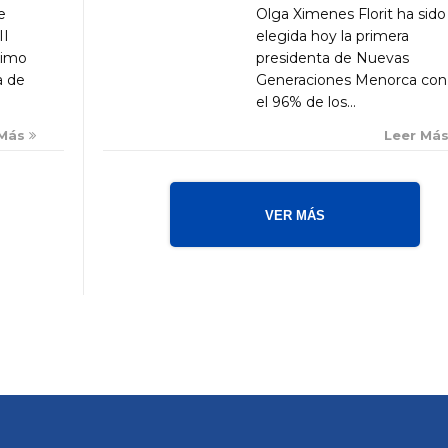
Olga Ximenes Florit ha sido
e
elegida hoy la primera
II
presidenta de Nuevas
ximo
Generaciones Menorca con
a de
el 96% de los...
Leer Má
 Más
VER MÁS