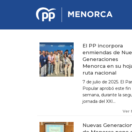
El PP incorpora
enmiendas de Nue
PONENCIA DE ESTRATEGIA
Generaciones
POLÍTICA Y ECONÓMICA
Menorca en su hoj
ruta nacional
REGLAMENTO DE ORGANIZACIÓN
7 de julio de 2025. El Pa
DOCUMENTOS DEL 12 CONGRESO
Popular aprobó este fin
INSULAR DE MENORCA
semana, durante la seg
CONGRESO EXTRAORDINARIO PARA
jornada del XXI...
LA ELECCIÓN DÉ COMITÉS
EJECUTIVOS LOCALES
Ver
Nuevas Generacio
de Menorca pone 