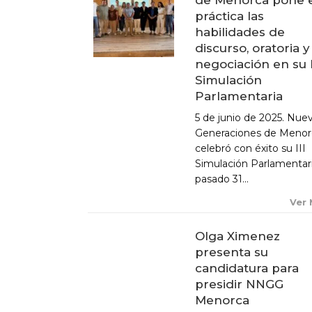
práctica las
habilidades de
discurso, oratoria y
negociación en su I
ACTUALIDAD
Simulación
Parlamentaria
X CONGRESO NNGG MENORCA
5 de junio de 2025. Nue
EQUIPO DIRECTIVO NN.GG.
Generaciones de Menor
MENORCA
celebró con éxito su III
PONENCIA DE REGLAMENTO Y
Simulación Parlamentari
ESTATUTOS
pasado 31...
PONENCIA DE ACCIÓN POLÍTICA
Ver
Olga Ximenez
presenta su
candidatura para
presidir NNGG
Menorca