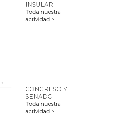
INSULAR
PP CIUTADELLA
Toda nuestra
actividad >
PARLAMENT
Toda nuestra
actividad >
l
s
CONGRESO Y
SENADO
Toda nuestra
actividad >