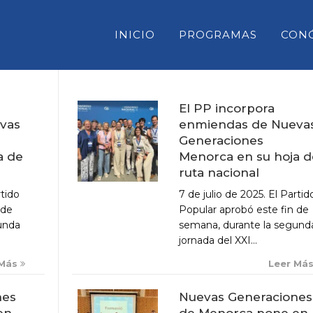
INICIO
PROGRAMAS
CON
El PP incorpora
enmiendas de Nueva
vas
CONSELL INSULAR DE MENORC
Generaciones
PARLAMENT DE LES ILLES BAL
Menorca en su hoja d
a de
ruta nacional
CONGRESO DE DIPUTADOS
7 de julio de 2025. El Partid
rtido
SENADO
Popular aprobó este fin de
 de
semana, durante la segund
unda
jornada del XXI...
Leer Má
 Más
Nuevas Generaciones
nes
de Menorca pone en
en