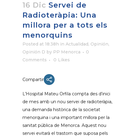
16 Dic
Servei de
Radioteràpia: Una
millora per a tots els
menorquins
Posted at 18:38h
in
Actualidad
,
Opinión
,
Opinión D
by
PP Menorca
0
Comments
0
Likes
Compartir
L’Hospital Mateu Orfila compta des d’inici
de mes amb un nou servei de radioteràpia,
una demanda històrica de la societat
menorquina i una important millora per la
sanitat pública de Menorca. Aquest nou
servei evitarà el trastorn que suposa pels