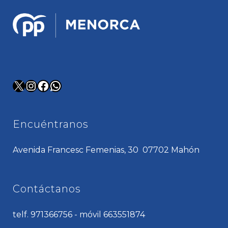
X
Instagram
Facebook
WhatsApp
Encuéntranos
Avenida Francesc Femenias, 30 07702 Mahón
Contáctanos
telf. 971366756 - móvil 663551874