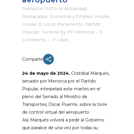
Posted at 11:07h
in
Actualidad
,
Destacados
,
Economía y Empleo
,
Insular
,
Insular D
,
Local
,
Parlamento
,
Partido
Popular
,
Turismo
by
PP Menorca
0
Comments
0
Likes
Compartir
24 de mayo de 2024.
Cristóbal Marqués,
senador por Menorca por el Partido
Popular, interpelará este martes en el
pleno del Senado al Ministro de
Transportes, Óscar Puente, sobre la torre
de control virtual del aeropuerto.
Así, Marqués volverá a pedir al Gobierno
que paralice de una vez por todas su