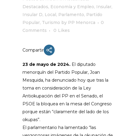
Destacados
,
Economía y Empleo
,
Insular
,
Insular D
,
Local
,
Parlamento
,
Partido
Popular
,
Turismo
by
PP Menorca
0
Comments
0
Likes
Compartir
23 de mayo de 2024.
El diputado
menorquín del Partido Popular, Joan
Mesquida, ha denunciado hoy que tras la
toma en consideración de la Ley
Antiokupación del PP en el Senado, el
PSOE la bloquea en la mesa del Congreso
porque están “claramente del lado de los
okupas”.
El parlamentario ha lamentado “las
vergonzosas imágenes de la okupación de