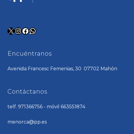
X
Instagram
Facebook
WhatsApp
Encuéntranos
Avenida Francesc Femenias, 30 07702 Mahón
Contáctanos
telf. 971366756 - móvil 663551874
menorca@pp.es