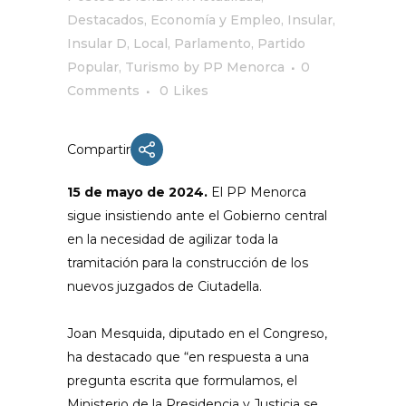
Destacados
,
Economía y Empleo
,
Insular
,
Insular D
,
Local
,
Parlamento
,
Partido
Popular
,
Turismo
by
PP Menorca
0
Comments
0
Likes
Compartir
15 de mayo de 2024.
El PP Menorca
sigue insistiendo ante el Gobierno central
en la necesidad de agilizar toda la
tramitación para la construcción de los
nuevos juzgados de Ciutadella.
Joan Mesquida, diputado en el Congreso,
ha destacado que “en respuesta a una
pregunta escrita que formulamos, el
Ministerio de la Presidencia y Justicia se