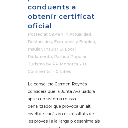
conduents a
obtenir certificat
oficial
Posted at 09:46h
in
Actualidad
,
Destacados
,
Economía y Empleo
,
Insular
,
Insular D
,
Local
,
Parlamento
,
Partido Popular
,
Turismo
by
PP Menorca
0
Comments
0
Likes
La consellera Carmen Reynés
considera que la Junta Avaluadora
aplica un sistema massa
penalitzador que provoca un alt
nivell de fracàs en els resultats de
les proves i a la llarga o desanima als