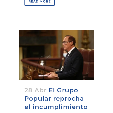
READ MORE
28 Abr
El Grupo
Popular reprocha
el incumplimiento