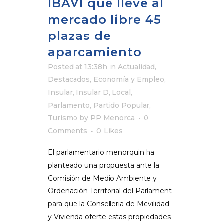
IBAVI que lleve al
mercado libre 45
plazas de
aparcamiento
Posted at 13:38h
in
Actualidad
,
Destacados
,
Economía y Empleo
,
Insular
,
Insular D
,
Local
,
Parlamento
,
Partido Popular
,
Turismo
by
PP Menorca
0
Comments
0
Likes
El parlamentario menorquin ha
planteado una propuesta ante la
Comisión de Medio Ambiente y
Ordenación Territorial del Parlament
para que la Conselleria de Movilidad
y Vivienda oferte estas propiedades