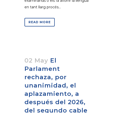
examinands o els fa avorrir la llengua
en tant llarg procés...
READ MORE
02 May
El
Parlament
rechaza, por
unanimidad, el
aplazamiento, a
después del 2026,
del segundo cable