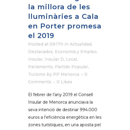
la millora de les
lluminàries a Cala
en Porter promesa
el 2019
Posted at 09:17h
in
Actualidad
,
Destacados
,
Economía y Empleo
,
Insular
,
Insular D
,
Local
,
Parlamento
,
Partido Popular
,
Turismo
by
PP Menorca
0
Comments
0
Likes
El febrer de l’any 2019 el Consell
Insular de Menorca anunciava la
seva intenció de destinar 994.000
euros a l'eficiència energètica en les
zones turístiques, en una aposta pel