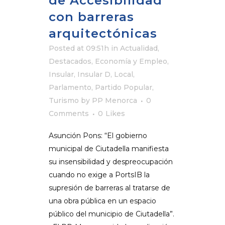
de Accesibilidad
con barreras
arquitectónicas
Posted at 09:51h
in
Actualidad
,
Destacados
,
Economía y Empleo
,
Insular
,
Insular D
,
Local
,
Parlamento
,
Partido Popular
,
Turismo
by
PP Menorca
0
Comments
0
Likes
Asunción Pons: “El gobierno
municipal de Ciutadella manifiesta
su insensibilidad y despreocupación
cuando no exige a PortsIB la
supresión de barreras al tratarse de
una obra pública en un espacio
público del municipio de Ciutadella”.