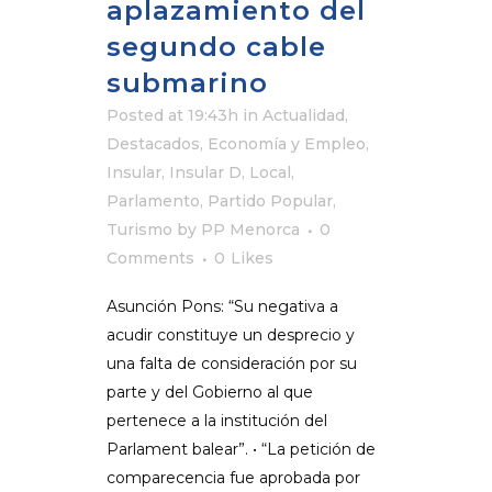
aplazamiento del
segundo cable
submarino
Posted at 19:43h
in
Actualidad
,
Destacados
,
Economía y Empleo
,
Insular
,
Insular D
,
Local
,
Parlamento
,
Partido Popular
,
Turismo
by
PP Menorca
0
Comments
0
Likes
Asunción Pons: “Su negativa a
acudir constituye un desprecio y
una falta de consideración por su
parte y del Gobierno al que
pertenece a la institución del
Parlament balear”. • “La petición de
comparecencia fue aprobada por