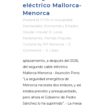
eléctrico Mallorca-
Menorca
Posted at 11:17h
in
Actualidad
,
Destacados
,
Economía y Empleo
,
Insular
,
Insular D
,
Local
,
Parlamento
,
Partido Popular
,
Turismo
by
PP Menorca
0
Comments
0
Likes
aplazamiento, a después del 2026,
del segundo cable eléctrico
Mallorca-Menorca • Asunción Pons:
“La seguridad energética de
Menorca necesita dos enlaces, y así
estaba previsto y presupuestado,
pero ahora el Gobierno de Pedro
Sánchez lo ha suprimido”. • La mesa