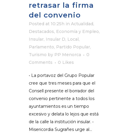
retrasar la firma
del convenio
Posted at 10:25h
in
Actualidad
,
Destacados
,
Economía y Empleo
,
Insular
,
Insular D
,
Local
,
Parlamento
,
Partido Popular
,
Turismo
by
PP Menorca
0
Comments
0
Likes
• La portavoz del Grupo Popular
cree que tres meses para que el
Consell presente el borrador del
convenio pertinente a todos los
ayuntamientos es un tiempo
excesivo y delata lo lejos que está
de la calle la institución insular. •
Misericordia Sugrañes urge al...