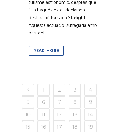
turisme astronòmic, després que
l'Illa hagués estat declarada
destinació turística Starlight.
Aquesta actuació, sufragada amb
part del...
READ MORE
1
2
3
4
5
6
7
8
9
10
11
12
13
14
15
16
17
18
19