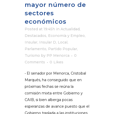
mayor número de
sectores
económicos
Posted at 19:45h
in
Actualidad
,
Destacados
,
Economía y Empleo
,
Insular
,
Insular D
,
Local
,
Parlamento
,
Partido Popular
,
Turismo
by
PP Menorca
0
Comments
0
Likes
• El senador por Menorca, Cristobal
Marqués, ha conseguido que en
próximas fechas se reúna la
comisión mixta entre Gobierno y
CAIB, si bien alberga pocas
esperanzas de avance puesto que el
Gobierno traslada a las instituciones