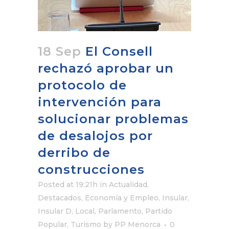
18 Sep
El Consell
rechazó aprobar un
protocolo de
intervención para
solucionar problemas
de desalojos por
derribo de
construcciones
Posted at 19:21h
in
Actualidad
,
Destacados
,
Economía y Empleo
,
Insular
,
Insular D
,
Local
,
Parlamento
,
Partido
Popular
,
Turismo
by
PP Menorca
0