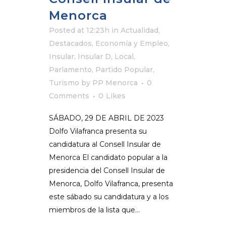
Menorca
Posted at 12:23h
in
Actualidad
,
Destacados
,
Economía y Empleo
,
Insular
,
Insular D
,
Local
,
Parlamento
,
Partido Popular
,
Turismo
by
PP Menorca
0
Comments
0
Likes
SÁBADO, 29 DE ABRIL DE 2023
Dolfo Vilafranca presenta su
candidatura al Consell Insular de
Menorca El candidato popular a la
presidencia del Consell Insular de
Menorca, Dolfo Vilafranca, presenta
este sábado su candidatura y a los
miembros de la lista que...