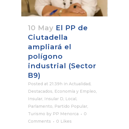
10 May
El PP de
Ciutadella
ampliará el
polígono
industrial (Sector
B9)
Posted at 21:39h
in
Actualidad
,
Destacados
,
Economía y Empleo
,
Insular
,
Insular D
,
Local
,
Parlamento
,
Partido Popular
,
Turismo
by
PP Menorca
0
Comments
0
Likes