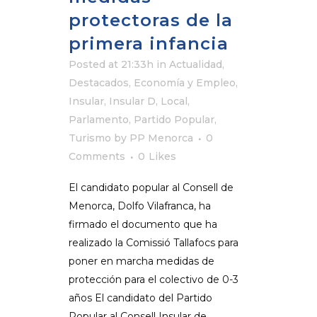
protectoras de la
primera infancia
Posted at 21:33h
in
Actualidad
,
Destacados
,
Economía y Empleo
,
Insular
,
Insular D
,
Local
,
Parlamento
,
Partido Popular
,
Turismo
by
PP Menorca
0
Comments
0
Likes
El candidato popular al Consell de
Menorca, Dolfo Vilafranca, ha
firmado el documento que ha
realizado la Comissió Tallafocs para
poner en marcha medidas de
protección para el colectivo de 0-3
años El candidato del Partido
Popular al Consell Insular de