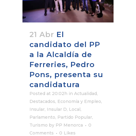
21 Abr
El
candidato del PP
a la Alcaldía de
Ferreries, Pedro
Pons, presenta su
candidatura
Posted at 20:02h
in
Actualidad
,
Destacados
,
Economía y Empleo
,
Insular
,
Insular D
,
Local
,
Parlamento
,
Partido Popular
,
Turismo
by
PP Menorca
0
Comments
0
Likes