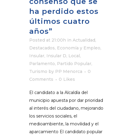
consenso que se
ha perdido estos
últimos cuatro
años”
Posted at 21:00h
in
Actualidad
,
Destacados
,
Economía y Empleo
,
Insular
,
Insular D
,
Local
,
Parlamento
,
Partido Popular
,
Turismo
by
PP Menorca
0
Comments
0
Likes
El candidato a la Alcaldía del
municipio apuesta por dar prioridad
al interés del ciudadano, mejorando
los servicios sociales, el
medioambiente, la movilidad y el
aparcamiento El candidato popular