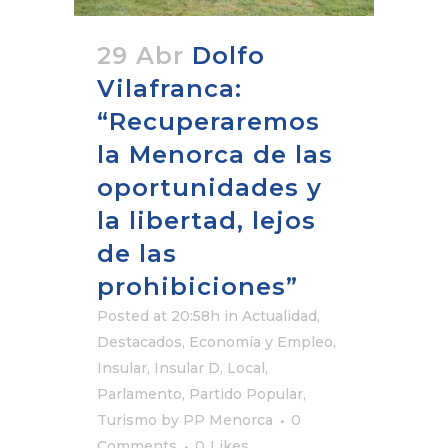
29 Abr
Dolfo
Vilafranca:
“Recuperaremos
la Menorca de las
oportunidades y
la libertad, lejos
de las
prohibiciones”
Posted at 20:58h
in
Actualidad
,
Destacados
,
Economía y Empleo
,
Insular
,
Insular D
,
Local
,
Parlamento
,
Partido Popular
,
Turismo
by
PP Menorca
0
Comments
0
Likes