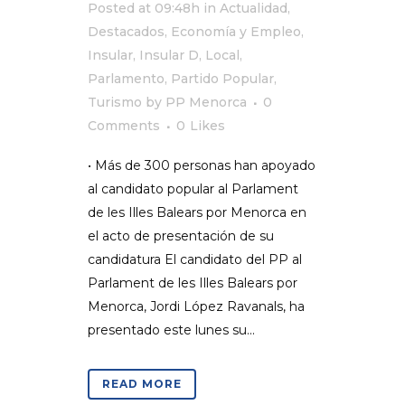
Posted at 09:48h
in
Actualidad
,
Destacados
,
Economía y Empleo
,
Insular
,
Insular D
,
Local
,
Parlamento
,
Partido Popular
,
Turismo
by
PP Menorca
0
Comments
0
Likes
• Más de 300 personas han apoyado
al candidato popular al Parlament
de les Illes Balears por Menorca en
el acto de presentación de su
candidatura El candidato del PP al
Parlament de les Illes Balears por
Menorca, Jordi López Ravanals, ha
presentado este lunes su...
READ MORE