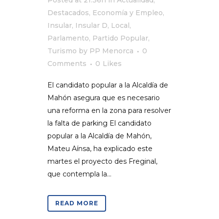
Posted at 21:36h
in
Actualidad
,
Destacados
,
Economía y Empleo
,
Insular
,
Insular D
,
Local
,
Parlamento
,
Partido Popular
,
Turismo
by
PP Menorca
0
Comments
0
Likes
El candidato popular a la Alcaldía de
Mahón asegura que es necesario
una reforma en la zona para resolver
la falta de parking El candidato
popular a la Alcaldía de Mahón,
Mateu Aínsa, ha explicado este
martes el proyecto des Freginal,
que contempla la...
READ MORE