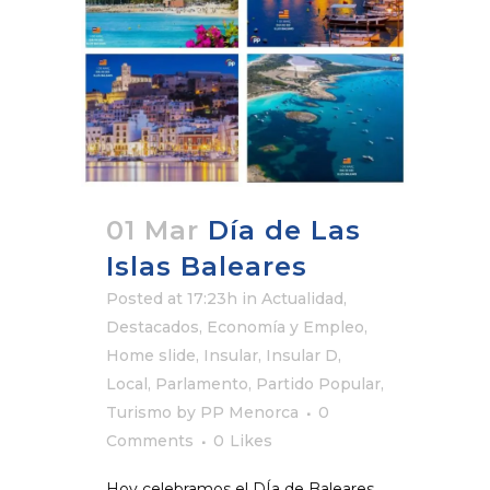
01 Mar
Día de Las
Islas Baleares
Posted at 17:23h
in
Actualidad
,
Destacados
,
Economía y Empleo
,
Home slide
,
Insular
,
Insular D
,
Local
,
Parlamento
,
Partido Popular
,
Turismo
by
PP Menorca
0
Comments
0
Likes
Hoy celebramos el DÍa de Baleares,