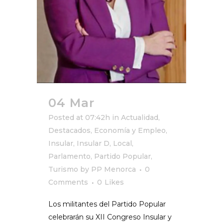
04 Mar
Posted at 07:42h
in
Actualidad
,
Destacados
,
Economía y Empleo
,
Insular
,
Insular D
,
Local
,
Parlamento
,
Partido Popular
,
Turismo
by
PP Menorca
0
Comments
0
Likes
Los militantes del Partido Popular
celebrarán su XII Congreso Insular y