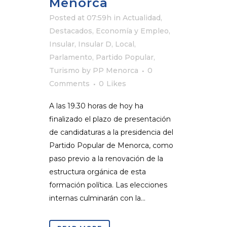
Menorca
Posted at 07:59h
in
Actualidad
,
Destacados
,
Economía y Empleo
,
Insular
,
Insular D
,
Local
,
Parlamento
,
Partido Popular
,
Turismo
by
PP Menorca
0
Comments
0
Likes
A las 19.30 horas de hoy ha
finalizado el plazo de presentación
de candidaturas a la presidencia del
Partido Popular de Menorca, como
paso previo a la renovación de la
estructura orgánica de esta
formación política. Las elecciones
internas culminarán con la...