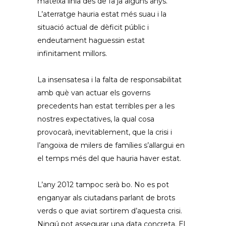
mateixa línia des de fa ja alguns anys.
L’aterratge hauria estat més suau i la
situació actual de dèficit públic i
endeutament haguessin estat
infinitament millors.
La insensatesa i la falta de responsabilitat
amb què van actuar els governs
precedents han estat terribles per a les
nostres expectatives, la qual cosa
provocarà, inevitablement, que la crisi i
l’angoixa de milers de famílies s’allargui en
el temps més del que hauria haver estat.
L’any 2012 tampoc serà bo. No es pot
enganyar als ciutadans parlant de brots
verds o que aviat sortirem d’aquesta crisi.
Ningú pot assegurar una data concreta. El