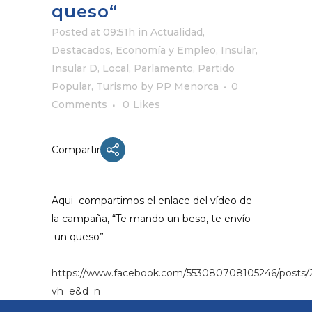
queso“
Posted at 09:51h
in
Actualidad
,
Destacados
,
Economía y Empleo
,
Insular
,
Insular D
,
Local
,
Parlamento
,
Partido
Popular
,
Turismo
by
PP Menorca
0
Comments
0
Likes
Compartir
Aqui compartimos el enlace del vídeo de
la campaña, “Te mando un beso, te envío
un queso”
https://www.facebook.com/553080708105246/posts
vh=e&d=n