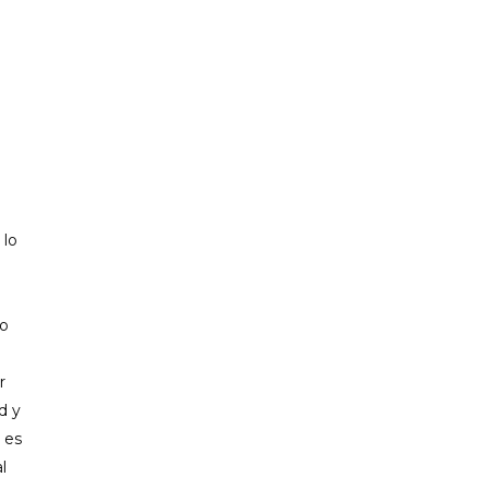
 lo
do
r
d y
 es
l