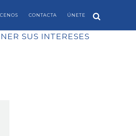
CENOS
CONTACTA
ÚNETE
NER SUS INTERESES
A
PP ES CASTELL
EARS
PP SANT LUÍS
PP MAHÓN
PP ALAIOR
PP ES MERCADAL I FORNELLS
PP ES MIGJORN GRAN
PP FERRERIES