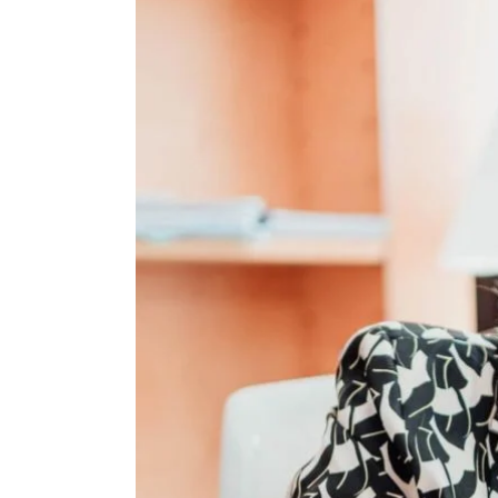
ACTUALIDAD
X CONGRESO NNGG MENORCA
EQUIPO DIRECTIVO NN.GG.
MENORCA
PONENCIA DE REGLAMENTO Y
ESTATUTOS
PONENCIA DE ACCIÓN POLÍTICA