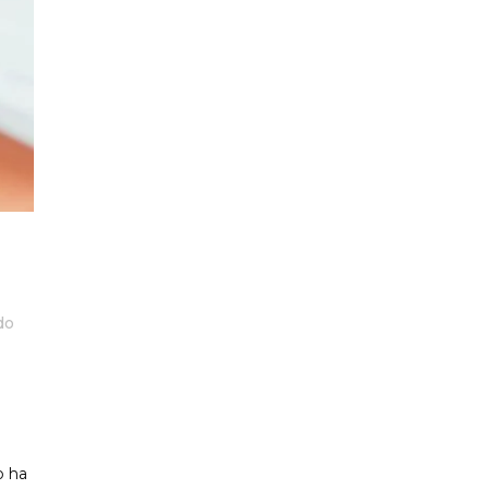
do
o ha