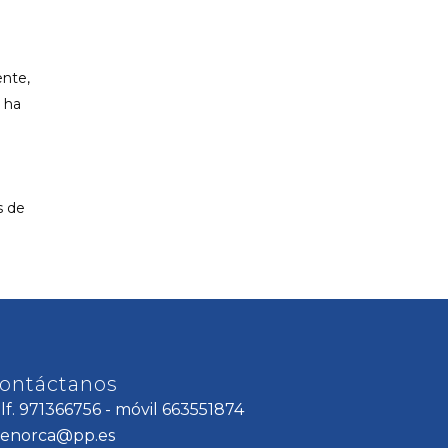
ente,
 ha
s de
o
ontáctanos
elf. 971366756 - móvil 663551874
enorca@pp.es