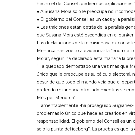
hecho el del Consell, pediremos explicaciones 
● A Susana Mora solo le preocupa no incomoda
● El gobierno del Consell es un caos y la paráli
● Las traiciones están detrás de la parálisis gen
que Susana Mora esté escondida en el bunker
Las declaraciones de la dimisionaria ex consell
Menorca han vuelto a evidenciar la “enorme irr
Mora”, según ha declarado esta mañana la pres
“Ha quedado demostrado una vez más que Meno
único que le preocupa es su cálculo electoral,
pesar de que todo el mundo veía que el depart
preferido mirar hacia otro lado mientras se en
Més per Menorca”.
“Lamentablemente -ha proseguido Sugrañes- el
problemas lo único que hace es crearlos en virt
responsabilidad. El gobierno del Consell es un 
solo la punta del iceberg”. La prueba es que la c