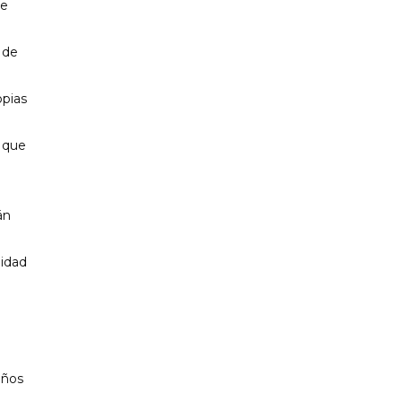
ce
 de
opias
e que
án
lidad
años