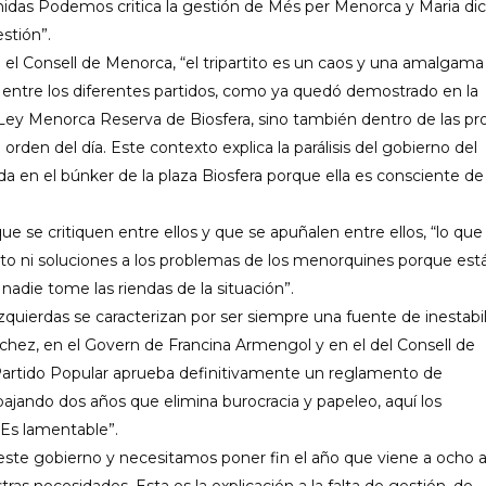
nidas Podemos critica la gestión de Més per Menorca y Maria di
stión”.
 el Consell de Menorca, “el tripartito es un caos y una amalgama
s entre los diferentes partidos, como ya quedó demostrado en la
ey Menorca Reserva de Biosfera, sino también dentro de las pr
 orden del día. Este contexto explica la parálisis del gobierno del
da en el búnker de la plaza Biosfera porque ella es consciente d
ue se critiquen entre ellos y que se apuñalen entre ellos, “lo que
o ni soluciones a los problemas de los menorquines porque est
nadie tome las riendas de la situación”.
quierdas se caracterizan por ser siempre una fuente de inestabi
chez, en el Govern de Francina Armengol y en el del Consell de
l Partido Popular aprueba definitivamente un reglamento de
abajando dos años que elimina burocracia y papeleo, aquí los
 Es lamentable”.
te gobierno y necesitamos poner fin el año que viene a ocho 
tras necesidades. Esta es la explicación a la falta de gestión, de