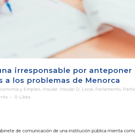
na irresponsable por anteponer
es a los problemas de Menorca
conomía y Empleo
,
Insular
,
Insular D
,
Local
,
Parlamento
,
Parti
nts
0
Likes
gabinete de comunicación de una institución pública mienta com