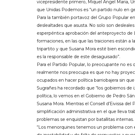
vicepresidente primero, Miquel Angel Maria, U
que Unidas Podemos es “un partido nulo en ge
Para la también portavoz del Grupo Popular en
deslealtades que asusta. No solo son desleale
esperpéntica aprobación del anteproyecto de L
formaciones, en las que las traiciones están a la
tripartito y que Susana Mora esté bien escondi
es la responsable de este desaguisado”.
Para el Partido Popular, lo preocupante no es q
realmente nos preocupa es que no hay proyect
ocupados en hacer política barriobajera sin que 
Sugrañes ha recordado que “los gobiernos de iz
política, lo vemos en el Gobierno de Pedro Sán
Susana Mora. Mientras el Consell d’Eivissa de
simplificación administrativa en el que lleva tr
problemas se enquistan por batallitas internas.
“Los menorquines tenemos un problema con es
de inestabilidad y de falta de respuestas a nues