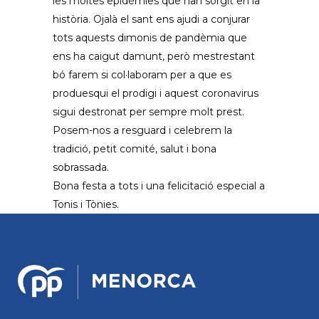
les moltes epidèmies que han sorgit en la
història. Ojalà el sant ens ajudi a conjurar
tots aquests dimonis de pandèmia que
ens ha caigut damunt, però mestrestant
bó farem si col·laboram per a que es
produesqui el prodigi i aquest coronavirus
sigui destronat per sempre molt prest.
Posem-nos a resguard i celebrem la
tradició, petit comité, salut i bona
sobrassada.
Bona festa a tots i una felicitació especial a
Tonis i Tònies.