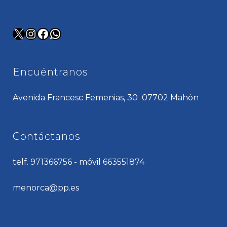
X
Instagram
Facebook
WhatsApp
Encuéntranos
Avenida Francesc Femenias, 30 07702 Mahón
Contáctanos
telf. 971366756 - móvil 663551874
menorca@pp.es