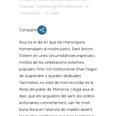
Popular
,
Turismo
by
PP Menorca
0
Comments
0
Likes
Compartir
Avui és el dia en que els menorquins
homenatjam al nostre patró, Sant Antoni.
Esteim en unes circumstàncies especials i
moltes de les celebracions externes,
populars i fins i tot institucional s’han hagut
de suspendre o queden deslluïdes.
Tanmateix, no està de més recordar és la
festa del poble de Menorca. Llegia avui al
diari, que els seguidors del sant, les ordres
antonianes concretament, van fer molt
bona feina en l’atenció de malalts durant