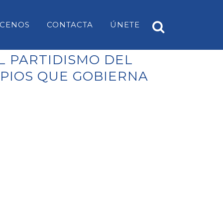
CENOS
CONTACTA
ÚNETE
EL PARTIDISMO DEL
IPIOS QUE GOBIERNA
A
PP ES CASTELL
EARS
PP SANT LUÍS
PP MAHÓN
PP ALAIOR
PP ES MERCADAL I FORNELLS
PP ES MIGJORN GRAN
PP FERRERIES