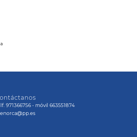
la
ontáctanos
elf. 971366756 - móvil 663551874
enorca@pp.es