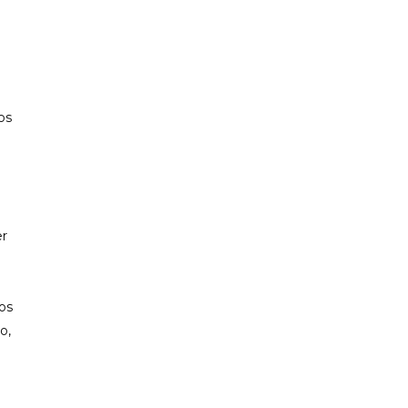
PP CIUTADELLA
os
er
os
o,