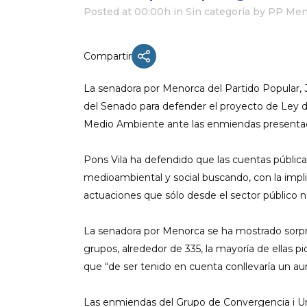
Posted at 00:00h
in Sin categoría
by
PP Men
Compartir
ACTUALIDAD
La senadora por Menorca del Partido Popular, J
X CONGRESO NNGG MENORCA
del Senado para defender el proyecto de Ley 
EQUIPO DIRECTIVO NN.GG.
Medio Ambiente ante las enmiendas presentad
MENORCA
PONENCIA DE REGLAMENTO Y
Pons Vila ha defendido que las cuentas públicas
ESTATUTOS
medioambiental y social buscando, con la impl
PONENCIA DE ACCIÓN POLÍTICA
actuaciones que sólo desde el sector público n
La senadora por Menorca se ha mostrado sorpre
grupos, alrededor de 335, la mayoría de ellas 
que “de ser tenido en cuenta conllevaría un au
Las enmiendas del Grupo de Convergencia i Uni