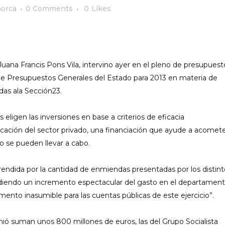
orca
0 Comments
0
Likes
uana Francis Pons Vila, intervino ayer en el pleno de presupuest
de Presupuestos Generales del Estado para 2013 en materia de
as ala Sección23.
 eligen las inversiones en base a criterios de eficacia
icación del sector privado, una financiación que ayude a acomet
o se pueden llevar a cabo.
ndida por la cantidad de enmiendas presentadas por los distint
pidiendo un incremento espectacular del gasto en el departament
mento inasumible para las cuentas públicas de este ejercicio”.
ó suman unos 800 millones de euros, las del Grupo Socialista