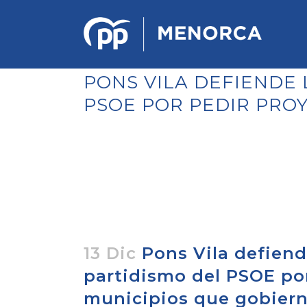
PONS VILA DEFIENDE L
PSOE POR PEDIR PRO
PONENCIA DE ESTRATEGIA
POLÍTICA Y ECONÓMICA
REGLAMENTO DE ORGANIZACIÓN
DOCUMENTOS DEL 12 CONGRESO
INSULAR DE MENORCA
CONGRESO EXTRAORDINARIO PARA
LA ELECCIÓN DÉ COMITÉS
EJECUTIVOS LOCALES
13 Dic
Pons Vila defiende
partidismo del PSOE por
municipios que gobier