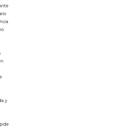
Ante
ario
ncia
mo
n
en
de
da y
 pide