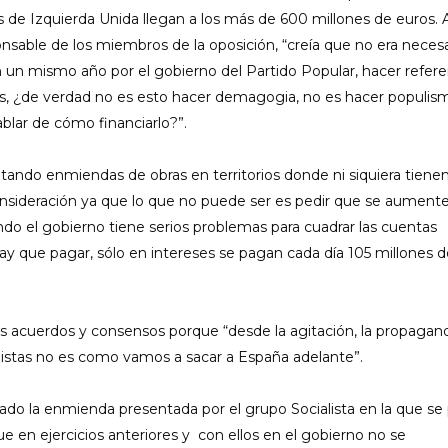
s de Izquierda Unida llegan a los más de 600 millones de euros. 
sponsable de los miembros de la oposición, “creía que no era neces
un mismo año por el gobierno del Partido Popular, hacer refere
s, ¿de verdad no es esto hacer demagogia, no es hacer populis
blar de cómo financiarlo?”.
ando enmiendas de obras en territorios donde ni siquiera tiene
onsideración ya que lo que no puede ser es pedir que se aument
ando el gobierno tiene serios problemas para cuadrar las cuentas
hay que pagar, sólo en intereses se pagan cada día 105 millones 
es acuerdos y consensos porque “desde la agitación, la propagan
distas no es como vamos a sacar a España adelante”.
ado la enmienda presentada por el grupo Socialista en la que se
e en ejercicios anteriores y con ellos en el gobierno no se