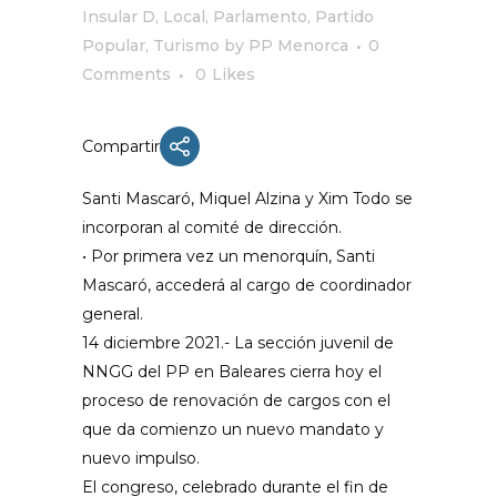
Insular D
,
Local
,
Parlamento
,
Partido
Popular
,
Turismo
by
PP Menorca
0
Comments
0
Likes
Compartir
Santi Mascaró, Miquel Alzina y Xim Todo se
incorporan al comité de dirección.
• Por primera vez un menorquín, Santi
Mascaró, accederá al cargo de coordinador
general.
14 diciembre 2021.- La sección juvenil de
NNGG del PP en Baleares cierra hoy el
proceso de renovación de cargos con el
que da comienzo un nuevo mandato y
nuevo impulso.
El congreso, celebrado durante el fin de