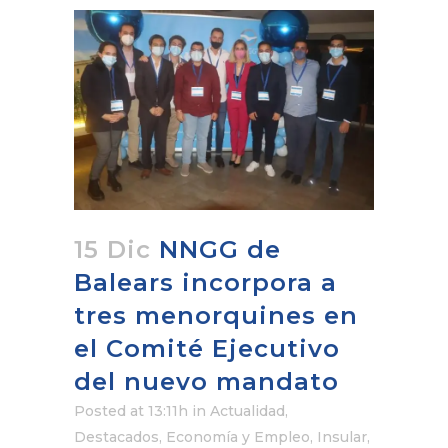
15 Dic
NNGG de
Balears incorpora a
tres menorquines en
el Comité Ejecutivo
del nuevo mandato
Posted at 13:11h
in
Actualidad
,
Destacados
,
Economía y Empleo
,
Insular
,