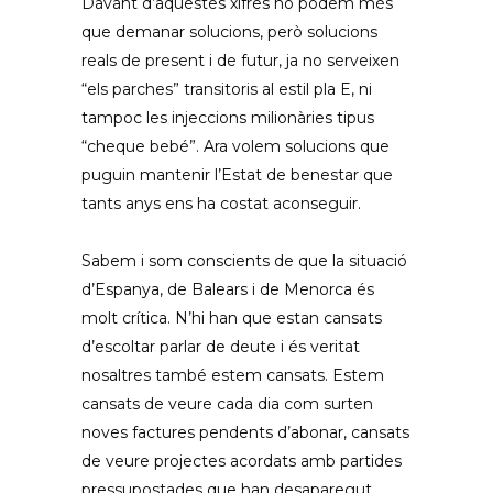
Davant d’aquestes xifres no podem més
que demanar solucions, però solucions
reals de present i de futur, ja no serveixen
“els parches” transitoris al estil pla E, ni
tampoc les injeccions milionàries tipus
“cheque bebé”. Ara volem solucions que
puguin mantenir l’Estat de benestar que
tants anys ens ha costat aconseguir.
Sabem i som conscients de que la situació
d’Espanya, de Balears i de Menorca és
molt crítica. N’hi han que estan cansats
d’escoltar parlar de deute i és veritat
nosaltres també estem cansats. Estem
cansats de veure cada dia com surten
noves factures pendents d’abonar, cansats
de veure projectes acordats amb partides
pressupostades que han desaparegut,