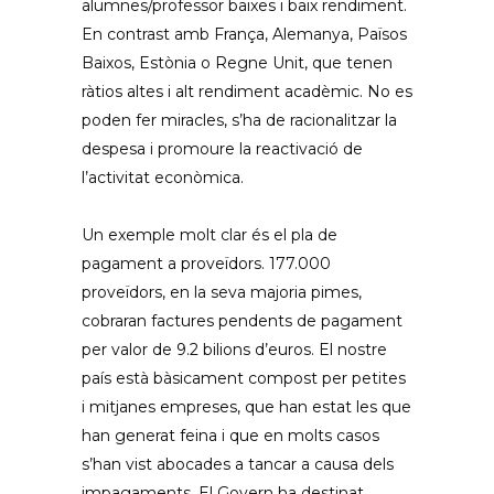
alumnes/professor baixes i baix rendiment.
En contrast amb França, Alemanya, Països
Baixos, Estònia o Regne Unit, que tenen
ràtios altes i alt rendiment acadèmic. No es
poden fer miracles, s’ha de racionalitzar la
despesa i promoure la reactivació de
l’activitat econòmica.
Un exemple molt clar és el pla de
pagament a proveïdors. 177.000
proveïdors, en la seva majoria pimes,
cobraran factures pendents de pagament
per valor de 9.2 bilions d’euros. El nostre
país està bàsicament compost per petites
i mitjanes empreses, que han estat les que
han generat feina i que en molts casos
s’han vist abocades a tancar a causa dels
impagaments. El Govern ha destinat