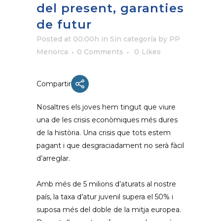
del present, garanties
de futur
Posted at 00:00h
in Sin categoría
by
PP
Menorca
0 Comments
0
Likes
Compartir
Nosaltres els joves hem tingut que viure
una de les crisis econòmiques més dures
de la història. Una crisis que tots estem
pagant i que desgraciadament no serà fàcil
d’arreglar.
Amb més de 5 milions d’aturats al nostre
país, la taxa d’atur juvenil supera el 50% i
suposa més del doble de la mitja europea.