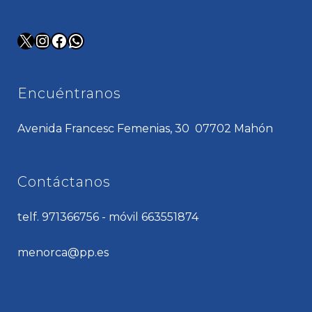
X
Instagram
Facebook
WhatsApp
Encuéntranos
Avenida Francesc Femenias, 30 07702 Mahón
Contáctanos
telf. 971366756 - móvil 663551874
menorca@pp.es