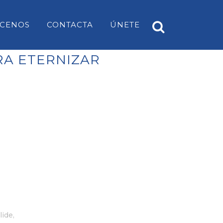
CENOS
CONTACTA
ÚNETE
RA ETERNIZAR
A
PP ES CASTELL
EARS
PP SANT LUÍS
PP MAHÓN
PP ALAIOR
PP ES MERCADAL I FORNELLS
PP ES MIGJORN GRAN
PP FERRERIES
lide
,