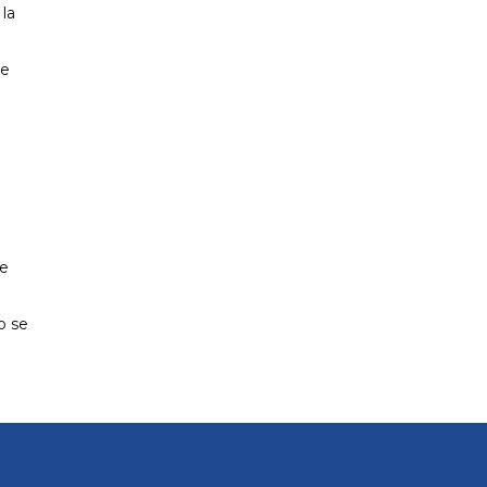
la
de
de
o se