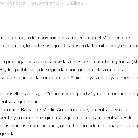
PP Menorca
0 Comments
2
Likes
ue la prórroga del convenio de carreteras con el Ministerio de
contrario, los retrasos injustificados en la tramitación y ejecuci
la prórroga no sirva para que las obras de la carretera general (M
s y los problemas de seguridad que genera a los usuarios.
aso que acumula la conexión con Alaior, cuyas obras ya deberían 
el Consell Insular sigue “mareando la perdiz” y no ha tomado nin
 entrar a gobernar.
a Comisión Balear de Medio Ambiente que, sin entrar a valorar
puente y mantener el giro a la izquierda con carril central desde
n las últimas informaciones, no se ha tomado ninguna decisión a
ngelada.