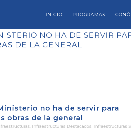
INICIO
PROGRAMAS
CONÓ
ISTERIO NO HA DE SERVIR PA
RAS DE LA GENERAL
CONSELL INSULAR DE MENORC
PARLAMENT DE LES ILLES BAL
CONGRESO DE DIPUTADOS
SENADO
inisterio no ha de servir para
s obras de la general
nfraestructuras
,
Infraestructuras Destacados
,
Infraestructuras S