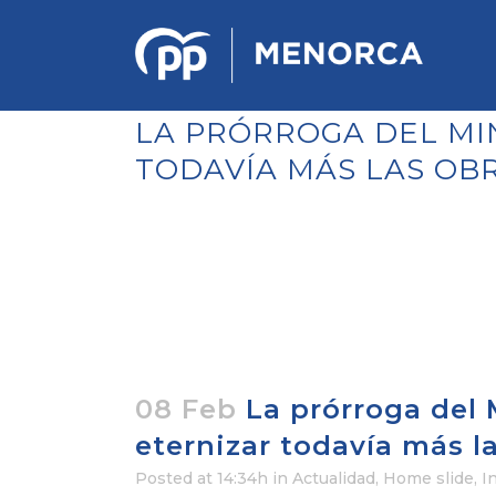
LA PRÓRROGA DEL MIN
TODAVÍA MÁS LAS OB
PONENCIA DE ESTRATEGIA
POLÍTICA Y ECONÓMICA
REGLAMENTO DE ORGANIZACIÓN
DOCUMENTOS DEL 12 CONGRESO
INSULAR DE MENORCA
CONGRESO EXTRAORDINARIO PARA
LA ELECCIÓN DÉ COMITÉS
EJECUTIVOS LOCALES
08 Feb
La prórroga del M
eternizar todavía más la
Posted at 14:34h
in
Actualidad
,
Home slide
,
I