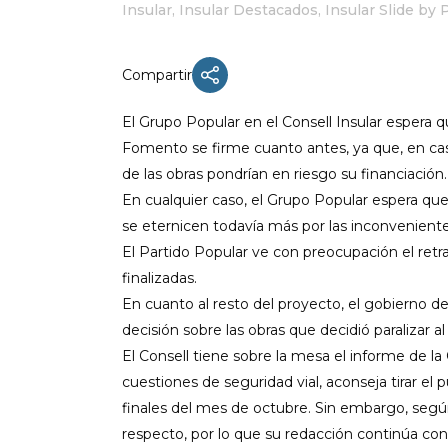
Insular
,
Insular Destacados
,
Insular Slide
by
Compartir
ACTUALIDAD
El Grupo Popular en el Consell Insular espera q
X CONGRESO NNGG MENORCA
Fomento se firme cuanto antes, ya que, en caso 
de las obras pondrían en riesgo su financiación.
EQUIPO DIRECTIVO NN.GG.
MENORCA
En cualquier caso, el Grupo Popular espera que 
se eternicen todavía más por las inconveniente
PONENCIA DE REGLAMENTO Y
ESTATUTOS
El Partido Popular ve con preocupación el retr
finalizadas.
PONENCIA DE ACCIÓN POLÍTICA
En cuanto al resto del proyecto, el gobierno d
decisión sobre las obras que decidió paralizar al
El Consell tiene sobre la mesa el informe de l
cuestiones de seguridad vial, aconseja tirar el 
finales del mes de octubre. Sin embargo, segú
respecto, por lo que su redacción continúa co