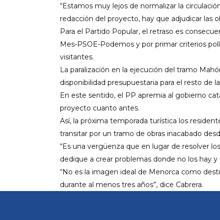
“Estamos muy lejos de normalizar la circulaci
redacción del proyecto, hay que adjudicar las o
Para el Partido Popular, el retraso es consecue
Mes-PSOE-Podemos y por primar criterios polít
visitantes.
La paralización en la ejecución del tramo Mahó
disponibilidad presupuestaria para el resto de l
En este sentido, el PP apremia al gobierno ca
proyecto cuanto antes.
Así, la próxima temporada turística los resident
transitar por un tramo de obras inacabado desd
“Es una vergüenza que en lugar de resolver los
dedique a crear problemas donde no los hay y em
“No es la imagen ideal de Menorca como destino 
durante al menos tres años”, dice Cabrera.