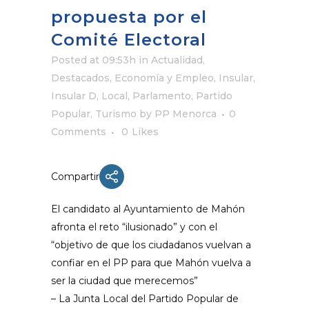
propuesta por el
Comité Electoral
Posted at 09:53h
in
Actualidad
,
Destacados
,
Economía y Empleo
,
Insular
,
Insular D
,
Local
,
Parlamento
,
Partido
Popular
,
Turismo
by
PP Menorca
0
Comments
0
Likes
Compartir
El candidato al Ayuntamiento de Mahón
afronta el reto “ilusionado” y con el
“objetivo de que los ciudadanos vuelvan a
confiar en el PP para que Mahón vuelva a
ser la ciudad que merecemos”
– La Junta Local del Partido Popular de