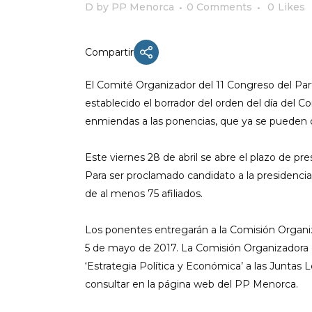
D
by
PP Menorca
0 Comments
0
Likes
Compartir
ACTUALIDAD
El Comité Organizador del 11 Congreso del Part
X CONGRESO NNGG MENORCA
establecido el borrador del orden del día del 
enmiendas a las ponencias, que ya se pueden 
EQUIPO DIRECTIVO NN.GG.
MENORCA
Este viernes 28 de abril se abre el plazo de pre
PONENCIA DE REGLAMENTO Y
ESTATUTOS
Para ser proclamado candidato a la presidenci
de al menos 75 afiliados.
PONENCIA DE ACCIÓN POLÍTICA
Los ponentes entregarán a la Comisión Organiz
5 de mayo de 2017. La Comisión Organizadora e
‘Estrategia Política y Económica’ a las Juntas
consultar en la página web del PP Menorca.