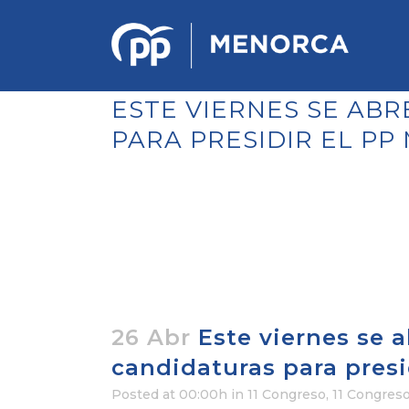
ESTE VIERNES SE AB
PARA PRESIDIR EL P
PONENCIA DE ESTRATEGIA
POLÍTICA Y ECONÓMICA
REGLAMENTO DE ORGANIZACIÓN
DOCUMENTOS DEL 12 CONGRESO
INSULAR DE MENORCA
CONGRESO EXTRAORDINARIO PARA
LA ELECCIÓN DÉ COMITÉS
EJECUTIVOS LOCALES
26 Abr
Este viernes se a
candidaturas para presi
Posted at 00:00h
in
11 Congreso
,
11 Congres