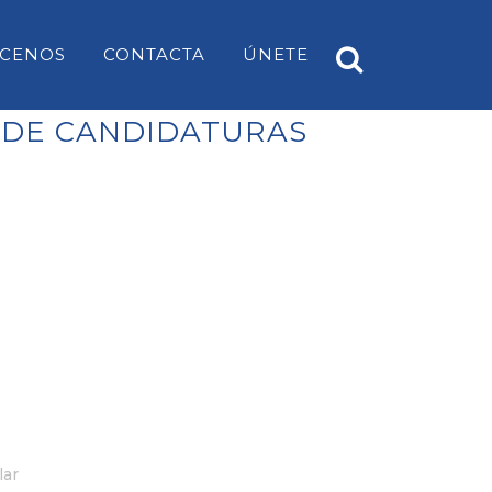
CENOS
CONTACTA
ÚNETE
N DE CANDIDATURAS
A
PP ES CASTELL
EARS
PP SANT LUÍS
PP MAHÓN
PP ALAIOR
PP ES MERCADAL I FORNELLS
PP ES MIGJORN GRAN
PP FERRERIES
lar