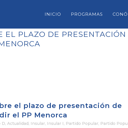
INICIO
PROGRAMAS
CONÓ
RE EL PLAZO DE PRESENTACIÓ
P MENORCA
CONSELL INSULAR DE MENORC
PARLAMENT DE LES ILLES BAL
CONGRESO DE DIPUTADOS
SENADO
bre el plazo de presentación de
dir el PP Menorca
o D
,
Actualidad
,
Insular
,
Insular I
,
Partido Popular
,
Partido Popu