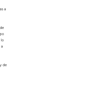
as a
 de
mpo
 lo
 a
 y de
a