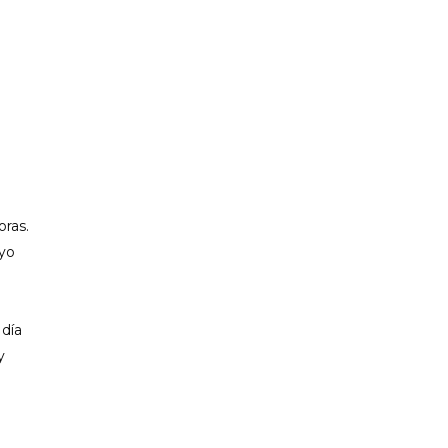
PP CIUTADELLA
oras.
oyo
 día
y