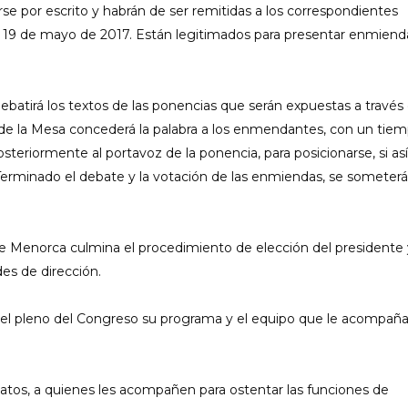
se por escrito y habrán de ser remitidas a los correspondientes
ía 19 de mayo de 2017. Están legitimados para presentar enmiend
debatirá los textos de las ponencias que serán expuestas a través
e de la Mesa concederá la palabra a los enmendantes, con un tie
steriormente al portavoz de la ponencia, para posicionarse, si así
Terminado el debate y la votación de las enmiendas, se someterá
 de Menorca culmina el procedimiento de elección del presidente
des de dirección.
el pleno del Congreso su programa y el equipo que le acompañ
datos, a quienes les acompañen para ostentar las funciones de