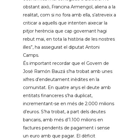
obstant això, Francina Armengol, aliena a la
realitat, com si no fora amb ella, s’atreveix a
criticar a aquells que intenten aixecar la
pitjor herència que cap governant hagi
rebut mai, en tota la història de les nostres
illes”, ha assegurat el diputat Antoni
Camps.
És important recordar que el Govern de
José Ramón Bauzá s’ha trobat amb unes
xifres d’endeutament inèdites en la
comunitat. En quatre anys el deute amb
entitats financeres s’ha duplicat,
incrementant-se en més de 2.000 milions
d’euros. S’ha trobat, a part dels deutes
bancaris, amb més d’1.100 milions en
factures pendents de pagament i sense
un euro amb que pagar. El dèficit