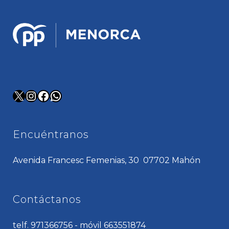
X
Instagram
Facebook
WhatsApp
Encuéntranos
Avenida Francesc Femenias, 30 07702 Mahón
Contáctanos
telf. 971366756 - móvil 663551874