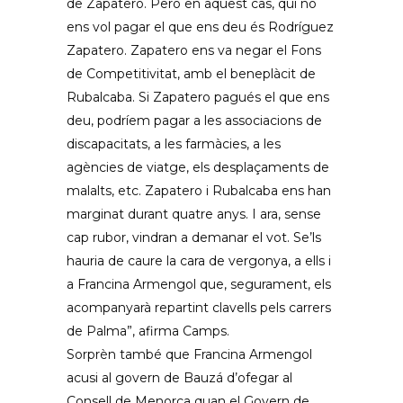
de Zapatero. Però en aquest cas, qui no
ens vol pagar el que ens deu és Rodríguez
Zapatero. Zapatero ens va negar el Fons
de Competitivitat, amb el beneplàcit de
Rubalcaba. Si Zapatero pagués el que ens
deu, podríem pagar a les associacions de
discapacitats, a les farmàcies, a les
agències de viatge, els desplaçaments de
malalts, etc. Zapatero i Rubalcaba ens han
marginat durant quatre anys. I ara, sense
cap rubor, vindran a demanar el vot. Se’ls
hauria de caure la cara de vergonya, a ells i
a Francina Armengol que, segurament, els
acompanyarà repartint clavells pels carrers
de Palma”, afirma Camps.
Sorprèn també que Francina Armengol
acusi al govern de Bauzá d’ofegar al
Consell de Menorca quan el Govern de