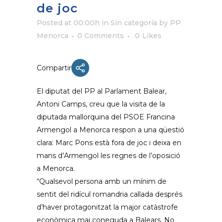
de joc
Posted at 00:00h
in Sin categoría
by
PP
Menorca
0 Comments
0
Likes
Compartir
El diputat del PP al Parlament Balear,
Antoni Camps, creu que la visita de la
diputada mallorquina del PSOE Francina
Armengol a Menorca respon a una qüestió
clara: Marc Pons està fora de joc i deixa en
mans d’Armengol les regnes de l’oposició
a Menorca.
“Qualsevol persona amb un mínim de
sentit del ridícul romandria callada després
d’haver protagonitzat la major catàstrofe
econòmica mai coneguda a Balears. No