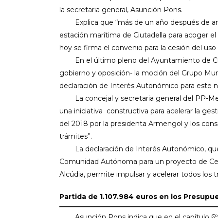
la secretaria general, Asunción Pons.
Explica que “más de un año después de anunc
estación marítima de Ciutadella para acoger e
hoy se firma el convenio para la cesión del uso d
En el último pleno del Ayuntamiento de Ciuta
gobierno y oposición- la moción del Grupo Munic
declaración de Interés Autonómico para este 
La concejal y secretaria general del PP-Men
una iniciativa constructiva para acelerar la g
del 2018 por la presidenta Armengol y los cons
trámites”.
La declaración de Interés Autonómico, que fu
Comunidad Autónoma para un proyecto de Centro
Alcúdia, permite impulsar y acelerar todos los t
Partida de 1.107.984 euros en los Presupu
Asunción Pons indica que en el capítulo 6º 