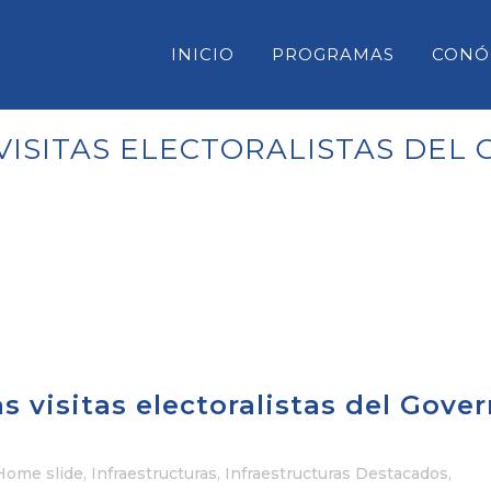
INICIO
PROGRAMAS
CONÓ
VISITAS ELECTORALISTAS DEL
CONSELL INSULAR DE MENORC
PARLAMENT DE LES ILLES BAL
CONGRESO DE DIPUTADOS
SENADO
s visitas electoralistas del Gove
Home slide
,
Infraestructuras
,
Infraestructuras Destacados
,