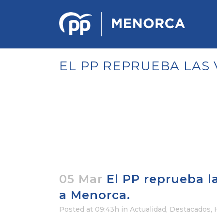
EL PP REPRUEBA LAS 
PONENCIA DE ESTRATEGIA
POLÍTICA Y ECONÓMICA
REGLAMENTO DE ORGANIZACIÓN
DOCUMENTOS DEL 12 CONGRESO
INSULAR DE MENORCA
CONGRESO EXTRAORDINARIO PARA
LA ELECCIÓN DÉ COMITÉS
EJECUTIVOS LOCALES
05 Mar
El PP reprueba la
a Menorca.
Posted at 09:43h
in
Actualidad
,
Destacados
,