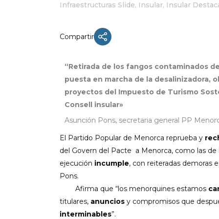
Infraestructuras Slide
,
Insular
,
Insular Desta
Compartir
ACTUALIDAD
“Retirada de los fangos contaminados de 
X CONGRESO NNGG MENORCA
puesta en marcha de la desalinizadora, ob
EQUIPO DIRECTIVO NN.GG.
proyectos del Impuesto de Turismo Soste
MENORCA
Consell insular»
PONENCIA DE REGLAMENTO Y
ESTATUTOS
Asunción Pons, secretaria general PP Menorc
El Partido Popular de Menorca reprueba y
PONENCIA DE ACCIÓN POLÍTICA
rec
del Govern del Pacte a Menorca, como las de la
ejecución
incumple
, con reiteradas demoras e
Pons.
Afirma que “los menorquines estamos
ca
titulares,
anuncios
y compromisos que después
interminables
”.