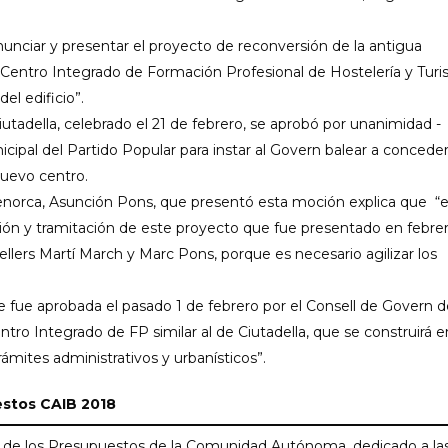
iar y presentar el proyecto de reconversión de la antigua
l Centro Integrado de Formación Profesional de Hostelería y Turi
el edificio”.
della, celebrado el 21 de febrero, se aprobó por unanimidad -
ipal del Partido Popular para instar al Govern balear a conceder
nuevo centro.
orca, Asunción Pons, que presentó esta moción explica que “
estión y tramitación de este proyecto que fue presentado en febre
ellers Martí March y Marc Pons, porque es necesario agilizar los
e aprobada el pasado 1 de febrero por el Consell de Govern de
 Integrado de FP similar al de Ciutadella, que se construirá e
rámites administrativos y urbanísticos”.
estos CAIB 2018
de los Presupuestos de la Comunidad Autónoma, dedicado a la