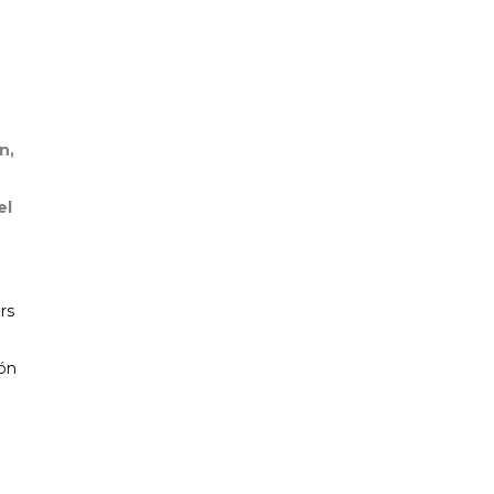
PP CIUTADELLA
n,
el
rs
ión