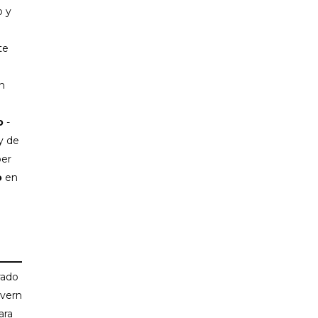
o y
te
n
o
-
y de
ber
o
en
rado
overn
ara