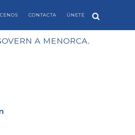
CENOS
CONTACTA
ÚNETE
 GOVERN A MENORCA.
A
PP ES CASTELL
EARS
PP SANT LUÍS
PP MAHÓN
PP ALAIOR
PP ES MERCADAL I FORNELLS
rn
PP ES MIGJORN GRAN
PP FERRERIES