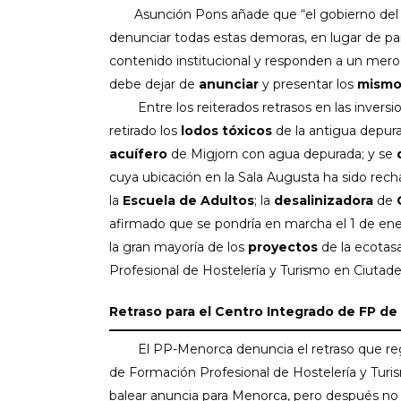
Asunción Pons añade que “el gobierno del C
denunciar todas estas demoras, en lugar de par
contenido institucional y responden a un mero i
debe dejar de
anunciar
y presentar los
mismo
Entre los reiterados retrasos en las inversi
retirado los
lodos tóxicos
de la antigua depur
acuífero
de Migjorn con agua depurada; y se
cuya ubicación en la Sala Augusta ha sido rec
la
Escuela de Adultos
; la
desalinizadora
de
afirmado que se pondría en marcha el 1 de ene
la gran mayoría de los
proyectos
de la ecotasa
Profesional de Hostelería y Turismo en Ciutadel
Retraso para el Centro Integrado de FP de
El PP-Menorca denuncia el retraso que regist
de Formación Profesional de Hostelería y Turi
balear anuncia para Menorca, pero después no