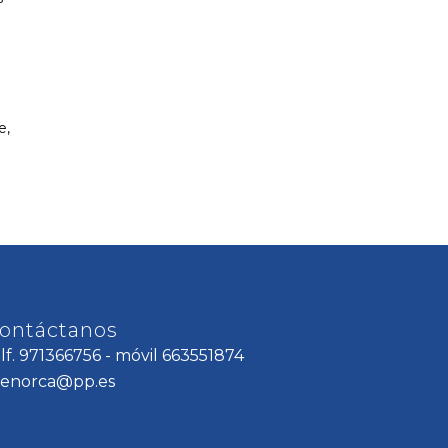
e,
ontáctanos
elf. 971366756 - móvil 663551874
enorca@pp.es