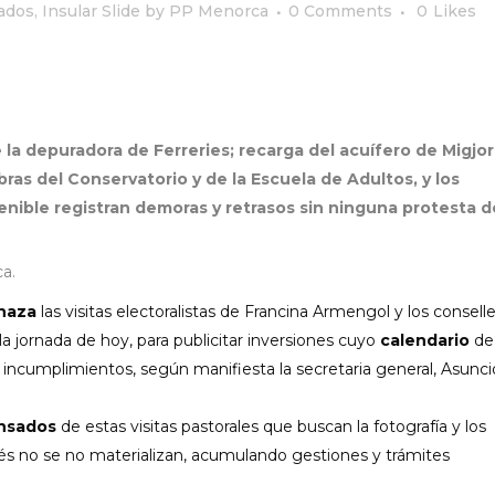
cados
,
Insular Slide
by
PP Menorca
0 Comments
0
Likes
la depuradora de Ferreries; recarga del acuífero de Migjor
ras del Conservatorio y de la Escuela de Adultos, y los
nible registran demoras y retrasos sin ninguna protesta d
a.
haza
las visitas electoralistas de Francina Armengol y los conselle
 jornada de hoy, para publicitar inversiones cuyo
calendario
de
 incumplimientos, según manifiesta la secretaria general, Asunc
nsados
de estas visitas pastorales que buscan la fotografía y los
 no se no materializan, acumulando gestiones y trámites