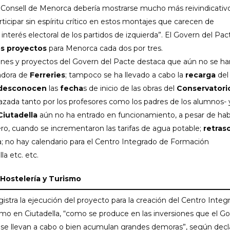
onsell de Menorca debería mostrarse mucho más reivindicativ
ticipar sin espíritu crítico en estos montajes que carecen de
nterés electoral de los partidos de izquierda”. El Govern del Pac
s proyectos
para Menorca cada dos por tres.
ones y proyectos del Govern del Pacte destaca que aún no se ha
adora de
Ferreries
; tampoco se ha llevado a cabo la
recarga
del
desconocen
las
fecha
s de inicio de las obras del
Conservatori
hazada tanto por los profesores como los padres de los alumnos- 
Ciutadella
aún no ha entrado en funcionamiento, a pesar de ha
ro, cuando se incrementaron las tarifas de agua potable;
retras
; no hay calendario para el Centro Integrado de Formación
la etc. etc.
 Hostelería y Turismo
ra la ejecución del proyecto para la creación del Centro Integ
smo en Ciutadella, “como se produce en las inversiones que el G
 se llevan a cabo o bien acumulan grandes demoras”, según decl