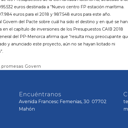
.095.532 euros destinada a “Nuevo centro FP estación marítima.
07.984 euros para el 2018 y 987.548 euros para este año.
l Govern del Pacte sobre cuál ha sido el destino y en qué se han
da en el capítulo de inversiones de los Presupuestos CAIB 2018
neral del PP-Menorca afirma que “resulta muy preocupante qu
o y anunciado este proyecto, aún no se hayan licitado ni
”.
,
promesas Govern
Encuéntranos
C
Avenida Francesc Femenias, 30 07702
t
Mahón
m