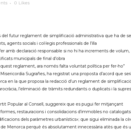
nts
0
Likes
 del futur reglament de simplificació administrativa que ha de se
agents socials i col·legis professionals de l’illa
er amb declaració responsable si no hi ha increments de volum,
ificats municipals de final d’obra
quest reglament, ara només falta voluntat política per fer-ho”
 Misericordia Sugrañes, ha registrat una proposta d’acord que ser
rca en la que proposa la redacció d’un reglament de simplificaci
ocràcia, l’eliminació de tràmits redundants o duplicats i la supres
tit Popular al Consell, suggereix que es pugui fer mitjançant
reformes, restauracions i consolidacions d’immobles no catalogats
ficacions dels paràmetres urbanístics»; que sigui eliminada la cè
 de Menorca perquè és absolutament innecessària atès que és 