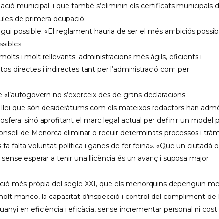
zació municipal; i que també s’eliminin els certificats municipals 
dules de primera ocupació.
 sigui possible. «El reglament hauria de ser el més ambiciós possibl
ssible».
molts i molt rellevants: administracions més àgils, eficients i
os directes i indirectes tant per l’administració com per
«l’autogovern no s’exerceix des de grans declaracions
e llei que són desideràtums com els mateixos redactors han admè
sfera, sinó aprofitant el marc legal actual per definir un model p
nsell de Menorca eliminar o reduir determinats processos i tràm
a falta voluntat política i ganes de fer feina». «Que un ciutadà o
se esperar a tenir una llicència és un avanç i suposa major
ació més pròpia del segle XXI, que els menorquins depenguin m
molt manco, la capacitat d’inspecció i control del compliment de 
uanyi en eficiència i eficàcia, sense incrementar personal ni cost