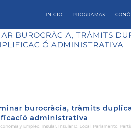
INICIO
PROGRAMAS
CONÓ
AR BUROCRÀCIA, TRÀMITS DUP
MPLIFICACIÓ ADMINISTRATIVA
CONSELL INSULAR DE MENORC
PARLAMENT DE LES ILLES BAL
CONGRESO DE DIPUTADOS
SENADO
minar burocràcia, tràmits duplic
lificació administrativa
conomía y Empleo
,
Insular
,
Insular D
,
Local
,
Parlamento
,
Parti