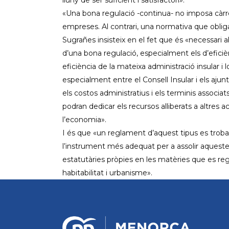
lluny de ser suficient i satisfactori».
«Una bona regulació -continua- no imposa càrr
empreses. Al contrari, una normativa que oblig
Sugrañes insisteix en el fet que és «necessari ab
d’una bona regulació, especialment els d’eficiència
eficiència de la mateixa administració insular i l
especialment entre el Consell Insular i els ajunt
els costos administratius i els terminis associ
podran dedicar els recursos alliberats a altres ac
l’economia».
I és que «un reglament d’aquest tipus es troba 
l’instrument més adequat per a assolir aqueste
estatutàries pròpies en les matèries que es reg
habitabilitat i urbanisme».