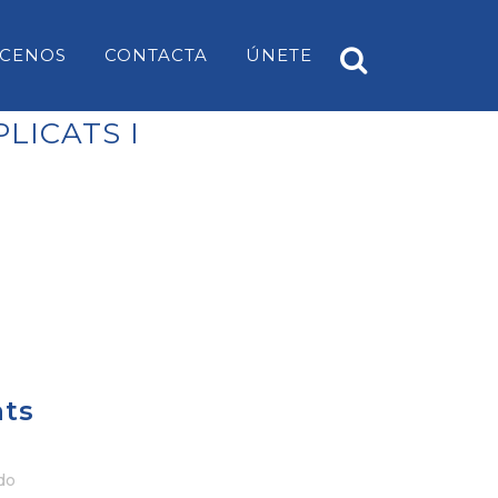
CENOS
CONTACTA
ÚNETE
LICATS I
A
PP ES CASTELL
EARS
PP SANT LUÍS
PP MAHÓN
PP ALAIOR
PP ES MERCADAL I FORNELLS
ats
PP ES MIGJORN GRAN
PP FERRERIES
do