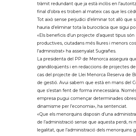
tràmit redundant que ja està inclòs en l’autorit
final d’obra es troben al mateix cas que les cè
Tot això sense perjudici d’eliminar tot allò que
hauria d’eliminar tota la burocràcia que sigui po
«Els beneficis d’un projecte d’aquest tipus són 
productives, ciutadans més lliures i menors cost
l’administrat» ha assenyalat Sugrañes.
La presidenta del PP de Menorca assegura que 
grandiloqüents i en redaccions de projectes d
cas del projecte de Llei Menorca Reserva de Bio
de gestió. Avui sabem que està en mans del Co
que s’estan fent de forma innecessària. Només f
empresa pugui començar determinades obres sen
dinamisme per l’economia», ha sentenciat.
«Que els menorquins disposin d’una administr
de l’administració sense que aquesta perdi, ni 
legalitat, que l’administració dels menorquins g