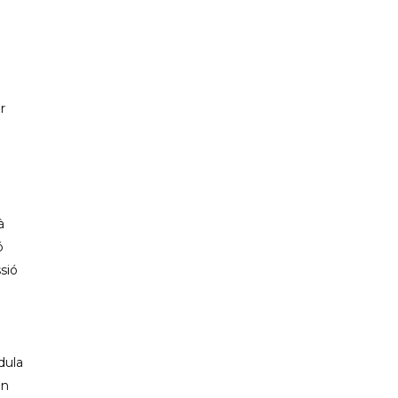
PP CIUTADELLA
r
à
ó
sió
dula
un