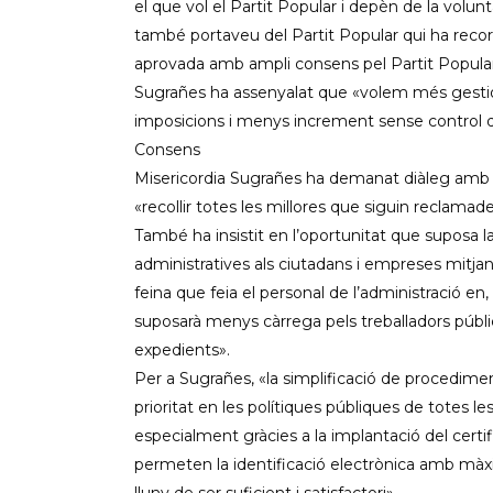
el que vol el Partit Popular i depèn de la volun
també portaveu del Partit Popular qui ha recor
aprovada amb ampli consens pel Partit Popular a
Sugrañes ha assenyalat que «volem més gestió,
imposicions i menys increment sense control d
Consens
Misericordia Sugrañes ha demanat diàleg amb els
«recollir totes les millores que siguin reclamade
També ha insistit en l’oportunitat que suposa la
administratives als ciutadans i empreses mitjança
feina que feia el personal de l’administració e
suposarà menys càrrega pels treballadors públi
expedients».
Per a Sugrañes, «la simplificació de procedimen
prioritat en les polítiques públiques de totes l
especialment gràcies a la implantació del certif
permeten la identificació electrònica amb mà