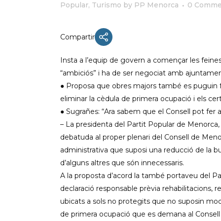
Popular
,
Turismo
by
PP Menorca
0 Comme
Compartir
ACTUALIDAD
Insta a l’equip de govern a començar les feines
X CONGRESO NNGG MENORCA
“ambiciós” i ha de ser negociat amb ajuntaments, 
● Proposa que obres majors també es puguin f
EQUIPO DIRECTIVO NN.GG.
MENORCA
eliminar la cèdula de primera ocupació i els cert
● Sugrañes: “Ara sabem que el Consell pot fer a
PONENCIA DE REGLAMENTO Y
ESTATUTOS
– La presidenta del Partit Popular de Menorca,
debatuda al proper plenari del Consell de Meno
PONENCIA DE ACCIÓN POLÍTICA
administrativa que suposi una reducció de la bur
d’alguns altres que són innecessaris.
A la proposta d’acord la també portaveu del Par
declaració responsable prèvia rehabilitacions, 
ubicats a sols no protegits que no suposin modi
de primera ocupació que es demana al Consell