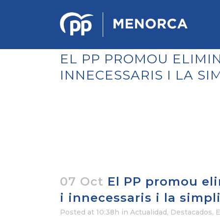
EL PP PROMOU ELIMIN
INNECESSARIS I LA SI
PONENCIA DE ESTRATEGIA
POLÍTICA Y ECONÓMICA
REGLAMENTO DE ORGANIZACIÓN
DOCUMENTOS DEL 12 CONGRESO
INSULAR DE MENORCA
CONGRESO EXTRAORDINARIO PARA
LA ELECCIÓN DÉ COMITÉS
EJECUTIVOS LOCALES
07 Oct
El PP promou eli
i innecessaris i la simp
Posted at 10:38h
in
Actualidad
,
Destacados
,
E