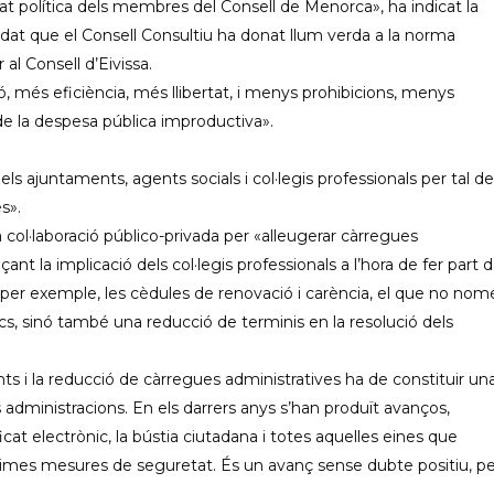
tat política dels membres del Consell de Menorca», ha indicat la
dat que el Consell Consultiu ha donat llum verda a la norma
l Consell d’Eivissa.
 més eficiència, més llibertat, i menys prohibicions, menys
e la despesa pública improductiva».
 ajuntaments, agents socials i col·legis professionals per tal de
s».
 col·laboració público-privada per «alleugerar càrregues
nt la implicació dels col·legis professionals a l’hora de fer part d
n, per exemple, les cèdules de renovació i carència, el que no nom
cs, sinó també una reducció de terminis en la resolució dels
ts i la reducció de càrregues administratives ha de constituir un
es administracions. En els darrers anys s’han produït avanços,
icat electrònic, la bústia ciutadana i totes aquelles eines que
ximes mesures de seguretat. És un avanç sense dubte positiu, p