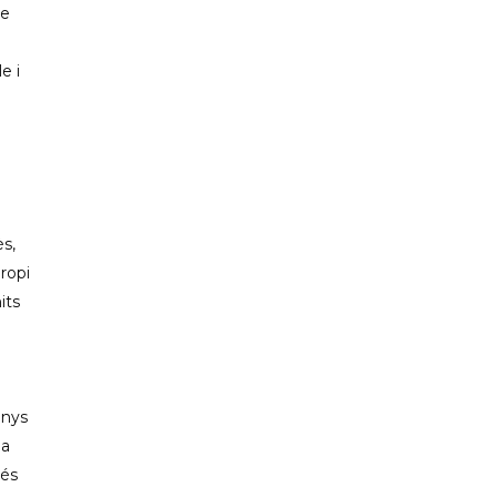
de
e i
s,
ropi
its
enys
la
 és