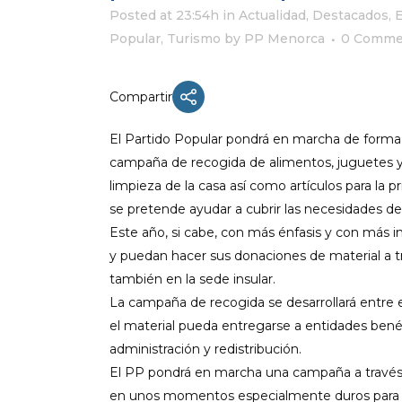
Posted at 23:54h
in
Actualidad
,
Destacados
,
Popular
,
Turismo
by
PP Menorca
0 Comme
ACTUALIDAD
Compartir
X CONGRESO NNGG MENORCA
El Partido Popular pondrá
en marcha de forma
EQUIPO DIRECTIVO NN.GG.
campaña de recogida de alimentos, juguetes y 
MENORCA
limpieza de la casa
así como artículos para la pr
PONENCIA DE REGLAMENTO Y
se pretende ayudar a cubrir las necesidades de
ESTATUTOS
Este año, si cabe, con más énfasis y con más 
PONENCIA DE ACCIÓN POLÍTICA
y puedan hacer sus donaciones de material a trav
también en la sede insular.
La campaña de recogida se desarrollará entre e
el material pueda entregarse a entidades bené
administración y redistribución.
El PP pondrá en marcha una campaña a través de
en unos momentos especialmente duros para mu