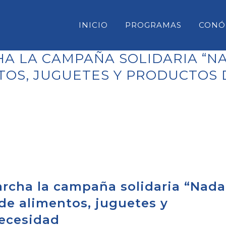
INICIO
PROGRAMAS
CONÓ
A LA CAMPAÑA SOLIDARIA “NA
TOS, JUGUETES Y PRODUCTOS 
CONSELL INSULAR DE MENORC
PARLAMENT DE LES ILLES BAL
CONGRESO DE DIPUTADOS
SENADO
rcha la campaña solidaria “Nada
 de alimentos, juguetes y
ecesidad