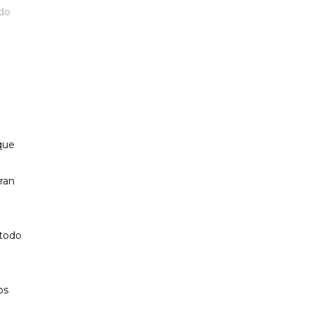
do
PP CIUTADELLA
que
ran
 todo
os