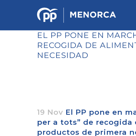
EL PP PONE EN MARCH
RECOGIDA DE ALIMEN
NECESIDAD
PONENCIA DE ESTRATEGIA
POLÍTICA Y ECONÓMICA
REGLAMENTO DE ORGANIZACIÓN
DOCUMENTOS DEL 12 CONGRESO
INSULAR DE MENORCA
CONGRESO EXTRAORDINARIO PARA
LA ELECCIÓN DÉ COMITÉS
EJECUTIVOS LOCALES
19 Nov
El PP pone en ma
per a tots” de recogida
productos de primera n