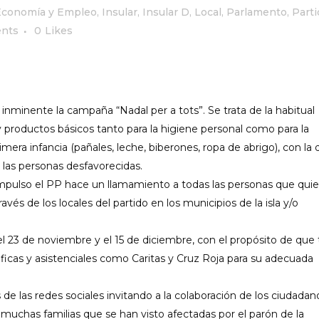
Economía y Empleo
,
Insular
,
Insular D
,
Local
,
Parlamento
,
Parti
nts
0
Likes
 inminente la campaña “Nadal per a
tots
”. Se trata de la habitual
productos básicos tanto para la higiene personal como para la
imera infancia (pañales, leche,
biberones,
ropa de abrigo),
con la 
 las personas desfavorecidas.
impulso el PP hace un llamamiento a todas las personas que quie
és de los locales del partido en los municipios de la isla y/o
l 23 de noviembre y el 15 de diciembre, con el propósito de que
ficas y asistenciales como Caritas y Cruz Roja para su adecuada
 las redes sociales invitando a la colaboración de los ciudadan
chas familias que se han visto afectadas por el parón de la