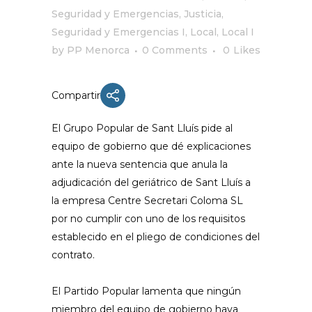
Seguridad y Emergencias
,
Justicia,
Seguridad y Emergencias I
,
Local
,
Local I
by
PP Menorca
0 Comments
0
Likes
Compartir
El Grupo Popular de Sant Lluís pide al
equipo de gobierno que dé explicaciones
ante la nueva sentencia que anula la
adjudicación del geriátrico de Sant Lluís a
la empresa Centre Secretari Coloma SL
por no cumplir con uno de los requisitos
establecido en el pliego de condiciones del
contrato.
El Partido Popular lamenta que ningún
miembro del equipo de gobierno haya