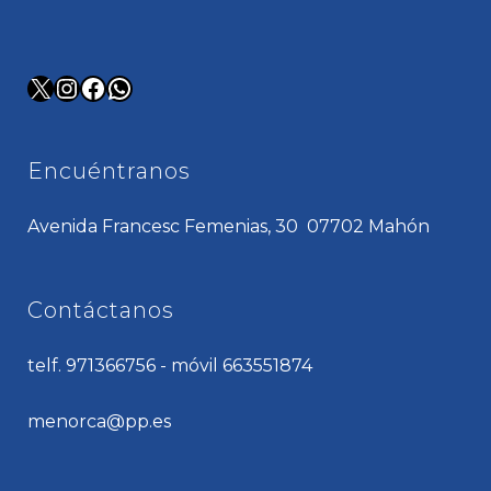
X
Instagram
Facebook
WhatsApp
Encuéntranos
Avenida Francesc Femenias, 30 07702 Mahón
Contáctanos
telf. 971366756 - móvil 663551874
menorca@pp.es