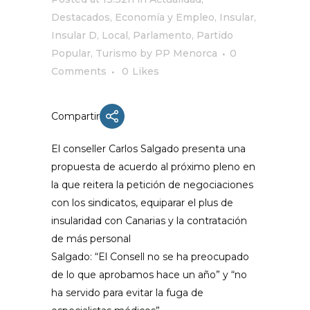
Destacados
,
Economía y Empleo
,
Insular
,
Insular D
,
Local
,
Parlamento
,
Partido
Popular
,
Turismo
by
PP Menorca
0
Comments
0
Likes
Compartir
El conseller Carlos Salgado presenta una
propuesta de acuerdo al próximo pleno en
la que reitera la petición de negociaciones
con los sindicatos, equiparar el plus de
insularidad con Canarias y la contratación
de más personal
Salgado: “El Consell no se ha preocupado
de lo que aprobamos hace un año” y “no
ha servido para evitar la fuga de