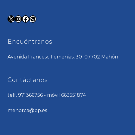
X
Instagram
Facebook
WhatsApp
Encuéntranos
Avenida Francesc Femenias, 30 07702 Mahón
Contáctanos
telf. 971366756 - móvil 663551874
menorca@pp.es