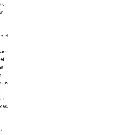
es
or
o el
ción
el
ha
a
lazas
a
ón
cas.
o