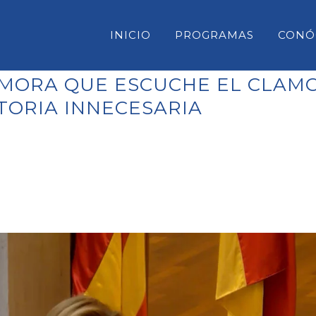
INICIO
PROGRAMAS
CONÓ
A MORA QUE ESCUCHE EL CLAM
ORIA INNECESARIA
CONSELL INSULAR DE MENORC
PARLAMENT DE LES ILLES BAL
CONGRESO DE DIPUTADOS
SENADO