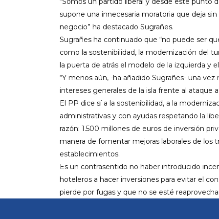
“Somos un partido liberal y desde este punto 
supone una innecesaria moratoria que deja si
negocio” ha destacado Sugrañes.
Sugrañes ha continuado que “no puede ser que
como la sostenibilidad, la modernización del t
la puerta de atrás el modelo de la izquierda y e
“Y menos aún, -ha añadido Sugrañes- una vez m
intereses generales de la isla frente al ataque 
El PP dice sí a la sostenibilidad, a la moderniza
administrativas y con ayudas respetando la lib
razón: 1.500 millones de euros de inversión pr
manera de fomentar mejoras laborales de los tr
establecimientos.
Es un contrasentido no haber introducido incenti
hoteleros a hacer inversiones para evitar el 
pierde por fugas y que no se esté reaprovecha