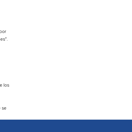
 por
es”.
e los
e se