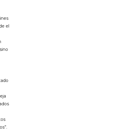
ines
de el
n
sino
n
tado
eja
iados
tos
os”.