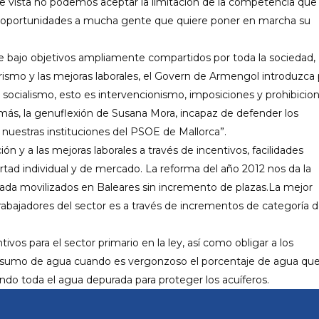
de vista no podemos aceptar la limitación de la competencia que
n oportunidades a mucha gente que quiere poner en marcha su
 bajo objetivos ampliamente compartidos por toda la sociedad,
urismo y las mejoras laborales, el Govern de Armengol introduzca
l socialismo, esto es intervencionismo, imposiciones y prohibicion
ás, la genuflexión de Susana Mora, incapaz de defender los
a nuestras instituciones del PSOE de Mallorca”.
ción y a las mejoras laborales a través de incentivos, facilidades
ertad individual y de mercado. La reforma del año 2012 nos da la
ivada movilizados en Baleares sin incremento de plazas.La mejor
abajadores del sector es a través de incrementos de categoría d
vos para el sector primario en la ley, así como obligar a los
consumo de agua cuando es vergonzoso el porcentaje de agua qu
ndo toda el agua depurada para proteger los acuíferos.