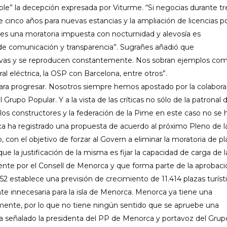
ble” la decepción expresada por Viturme. “Si negocias durante tr
 cinco años para nuevas estancias y la ampliación de licencias p
do es una moratoria impuesta con nocturnidad y alevosía es
a de comunicación y transparencia”. Sugrañes añadió que
vas y se reproducen constantemente. Nos sobran ejemplos com
al eléctrica, la OSP con Barcelona, entre otros”.
ara progresar. Nosotros siempre hemos apostado por la colabora
Grupo Popular. Y a la vista de las críticas no sólo de la patronal d
, los constructores y la federación de la Pime en este caso no se 
a ha registrado una propuesta de acuerdo al próximo Pleno de l
o, con el objetivo de forzar al Govern a eliminar la moratoria de p
 que la justificación de la misma es fijar la capacidad de carga de l
mente por el Consell de Menorca y que forma parte de la aprobaci
o 52 establece una previsión de crecimiento de 11.414 plazas turísti
nte innecesaria para la isla de Menorca. Menorca ya tiene una
mente, por lo que no tiene ningún sentido que se apruebe una
 señalado la presidenta del PP de Menorca y portavoz del Grup