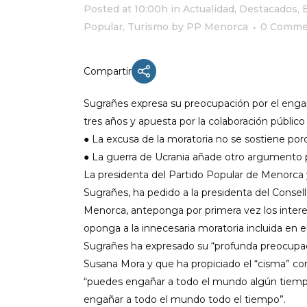
Posted at 10:00h
in
Actualidad
,
Destacados
,
Popular
,
Turismo
by
PP Menorca
0 Comme
Compartir
Sugrañes expresa su preocupación por el engaño
tres años y apuesta por la colaboración públi
● La excusa de la moratoria no se sostiene por
● La guerra de Ucrania añade otro argumento pa
La presidenta del Partido Popular de Menorca 
Sugrañes, ha pedido a la presidenta del Consell
Menorca, anteponga por primera vez los intere
oponga a la innecesaria moratoria incluida en el
Sugrañes ha expresado su “profunda preocupaci
Susana Mora y que ha propiciado el “cisma” con
“puedes engañar a todo el mundo algún tiemp
engañar a todo el mundo todo el tiempo”.