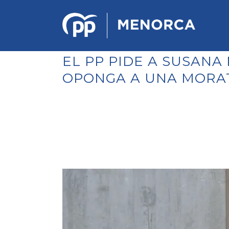
EL PP PIDE A SUSAN
OPONGA A UNA MORAT
PONENCIA DE ESTRATEGIA
POLÍTICA Y ECONÓMICA
REGLAMENTO DE ORGANIZACIÓN
DOCUMENTOS DEL 12 CONGRESO
INSULAR DE MENORCA
CONGRESO EXTRAORDINARIO PARA
LA ELECCIÓN DÉ COMITÉS
EJECUTIVOS LOCALES