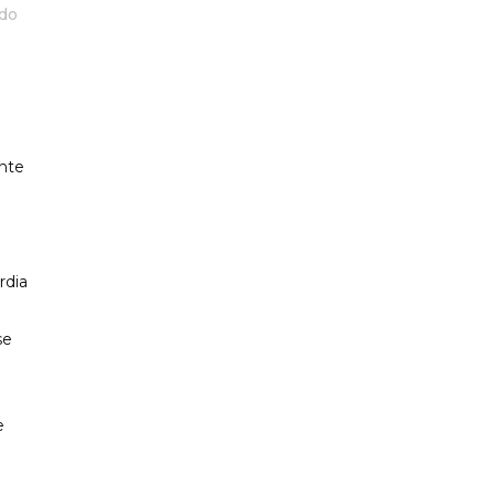
ido
ante
n
rdia
se
e