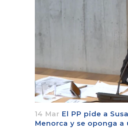
ACTUALIDAD
X CONGRESO NNGG MENORCA
EQUIPO DIRECTIVO NN.GG.
MENORCA
PONENCIA DE REGLAMENTO Y
ESTATUTOS
PONENCIA DE ACCIÓN POLÍTICA
14 Mar
El PP pide a Sus
Menorca y se oponga a 