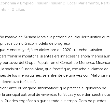
Economía y Empleo
,
Insular
,
Insular D
,
Local
,
Parlamento
,
Part
nts
0
Likes
 masivo de Susana Mora a la patronal del alquiler turístico dur
co privada como único modelo de progreso
que Menorca ya fijó en diciembre de 2020 su techo turístico
ra frenar la moratoria: si antes era innecesaria ahora menos aú
y portavoz del Grupo Popular en el Consell de Menorca, Miserico
, la socialista Susana Mora, que “rectifique, escuche el clamor de
ses de los menorquines, se enfrente de una vez con Mallorca y 
 decretazo turístico”.
ón” ante el “engaño sistemático” que practica el gobierno de
 la principal patronal de viviendas turísticas y que demuestra qu
o. Puedes engañar a algunos todo el tiempo. Pero no puedes