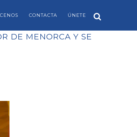
CENOS
CONTACTA
ÚNETE
OR DE MENORCA Y SE
A
PP ES CASTELL
EARS
PP SANT LUÍS
PP MAHÓN
PP ALAIOR
PP ES MERCADAL I FORNELLS
PP ES MIGJORN GRAN
PP FERRERIES