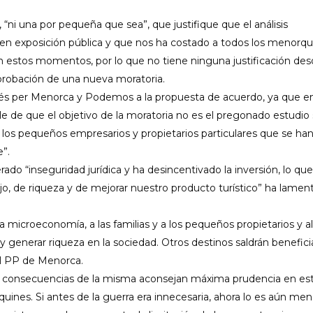
“ni una por pequeña que sea”, que justifique que el análisis
n exposición pública y que nos ha costado a todos los menorqu
n estos momentos, por lo que no tiene ninguna justificación des
 aprobación de una nueva moratoria.
Més per Menorca y Podemos a la propuesta de acuerdo, ya que e
ble de que el objetivo de la moratoria no es el pregonado estudio 
 los pequeños empresarios y propietarios particulares que se ha
”.
o “inseguridad jurídica y ha desincentivado la inversión, lo que
jo, de riqueza y de mejorar nuestro producto turístico” ha lamen
 microeconomía, a las familias y a los pequeños propietarios y al
y generar riqueza en la sociedad. Otros destinos saldrán benefic
el PP de Menorca.
las consecuencias de la misma aconsejan máxima prudencia en es
nes. Si antes de la guerra era innecesaria, ahora lo es aún men