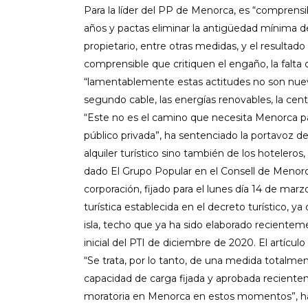
Para la líder del PP de Menorca, es “comprensi
años y pactas eliminar la antigüedad mínima de
propietario, entre otras medidas, y el resulta
comprensible que critiquen el engaño, la falt
“lamentablemente estas actitudes no son nue
segundo cable, las energías renovables, la centr
“Este no es el camino que necesita Menorca p
público privada”, ha sentenciado la portavoz del 
alquiler turístico sino también de los hoteleros
dado El Grupo Popular en el Consell de Menorc
corporación, fijado para el lunes día 14 de marz
turística establecida en el decreto turístico, ya
isla, techo que ya ha sido elaborado reciente
inicial del PTI de diciembre de 2020. El artícul
“Se trata, por lo tanto, de una medida totalme
capacidad de carga fijada y aprobada reciente
moratoria en Menorca en estos momentos”, ha