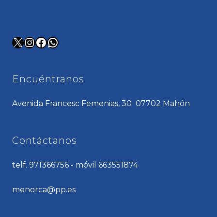
X
Instagram
Facebook
WhatsApp
Encuéntranos
Avenida Francesc Femenias, 30 07702 Mahón
Contáctanos
telf. 971366756 - móvil 663551874
menorca@pp.es