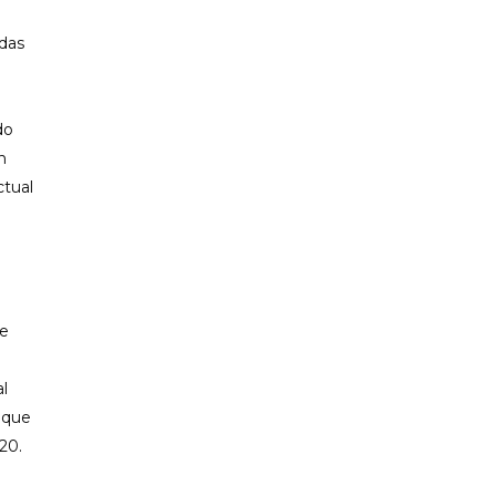
ndas
do
n
ctual
de
l
 que
20.