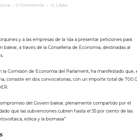
orca
0 Comments
0
Likes
rquines y a las empresas de la Isla a presentar peticiones para
balear, a través de la Conselleria de Economia, destinadas al
s.
n la Comisión de Economía del Parlament, ha manifestado que, 
a, consiste en dos convocatorias, con un importe total de 700
DER.
 compromiso del Govern balear, plenamente compartido por el
 dado que las subvenciones cubren hasta el 35 por ciento de las
tovoltaica, eólica y la biomasa”.
S