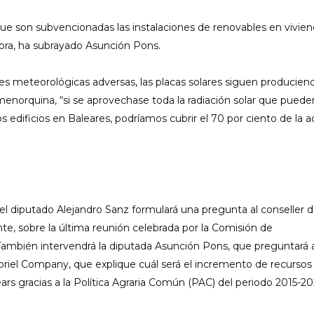
ue son subvencionadas las instalaciones de renovables en vivie
hora, ha subrayado Asunción Pons.
es meteorológicas adversas, las placas solares siguen producien
enorquina, “si se aprovechase toda la radiación solar que puede
s edificios en Baleares, podríamos cubrir el 70 por ciento de la a
el diputado Alejandro Sanz formulará una pregunta al conseller 
e, sobre la última reunión celebrada por la Comisión de
 También intervendrá la diputada Asunción Pons, que preguntará a
briel Company, que explique cuál será el incremento de recursos
ars gracias a la Política Agraria Común (PAC) del periodo 2015-20