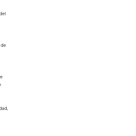
del
 de
ue
e
dad,