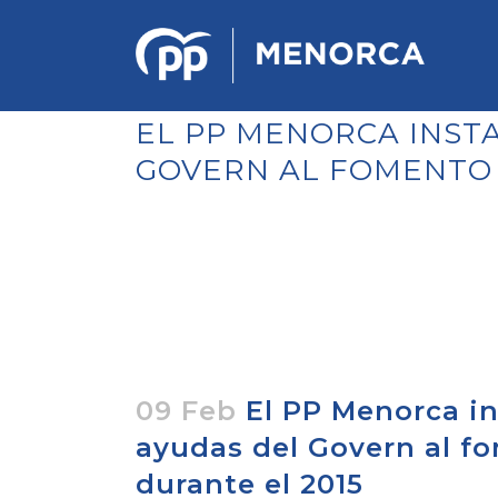
EL PP MENORCA INSTA
GOVERN AL FOMENTO 
PONENCIA DE ESTRATEGIA
POLÍTICA Y ECONÓMICA
REGLAMENTO DE ORGANIZACIÓN
DOCUMENTOS DEL 12 CONGRESO
INSULAR DE MENORCA
CONGRESO EXTRAORDINARIO PARA
LA ELECCIÓN DÉ COMITÉS
EJECUTIVOS LOCALES
09 Feb
El PP Menorca in
ayudas del Govern al f
durante el 2015