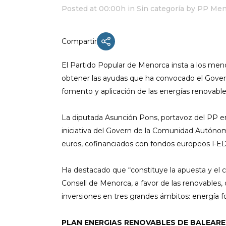
Posted at 00:00h
in Sin categoría
by
PP Men
Compartir
ACTUALIDAD
El Partido Popular de Menorca insta a los meno
X CONGRESO NNGG MENORCA
obtener las ayudas que ha convocado el Govern 
EQUIPO DIRECTIVO NN.GG.
fomento y aplicación de las energías renovable
MENORCA
PONENCIA DE REGLAMENTO Y
La diputada Asunción Pons, portavoz del PP e
ESTATUTOS
iniciativa del Govern de la Comunidad Autónom
PONENCIA DE ACCIÓN POLÍTICA
euros, cofinanciados con fondos europeos FE
Ha destacado que “constituye la apuesta y el
Consell de Menorca, a favor de las renovables,
inversiones en tres grandes ámbitos: energía fo
PLAN ENERGIAS RENOVABLES DE BALEARE