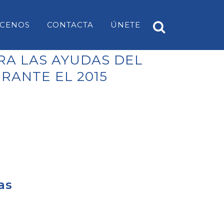
CENOS
CONTACTA
ÚNETE
RA LAS AYUDAS DEL
RANTE EL 2015
A
PP ES CASTELL
EARS
PP SANT LUÍS
PP MAHÓN
PP ALAIOR
PP ES MERCADAL I FORNELLS
as
PP ES MIGJORN GRAN
PP FERRERIES