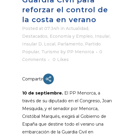
reforzar el control de
la costa en verano
Posted at 07:34h
in
Actualidad
,
Destacados
,
Economía y Empleo
,
Insular
,
Insular D
,
Local
,
Parlamento
,
Partido
Popular
,
Turismo
by
PP Menorca
0
Comments
0
Likes
Compartir
10 de septiembre.
El PP Menorca, a
través de su diputado en el Congreso, Joan
Mesquida, y el senador por Menorca,
Cristóbal Marqués, exigirá al Gobierno de
España que destine todo el verano una
embarcación de la Guardia Civil en