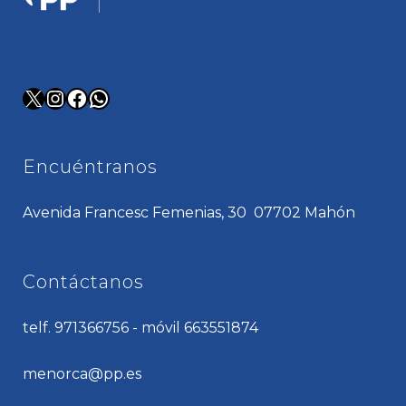
X
Instagram
Facebook
WhatsApp
Encuéntranos
Avenida Francesc Femenias, 30 07702 Mahón
Contáctanos
telf. 971366756 - móvil 663551874
menorca@pp.es