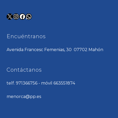
X
Instagram
Facebook
WhatsApp
Encuéntranos
Avenida Francesc Femenias, 30 07702 Mahón
Contáctanos
telf. 971366756 - móvil 663551874
menorca@pp.es