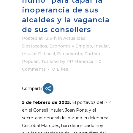
humo” para tapar la
inoperancia de sus
alcaldes y la vagancia
de sus consellers
Posted at 12:31h
in
Actualidad
,
Destacados
,
Economía y Empleo
,
Insular
,
Insular D
,
Local
,
Parlamento
,
Partido
Popular
,
Turismo
by
PP Menorca
0
Comments
0
Likes
Compartir
5 de febrero de 2025.
El portavoz del PP
en el Consell Insular, Joan Pons, y el
secretario general del partido en Menorca,
Cristóbal Marqués, han denunciado hoy