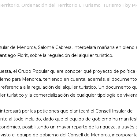
erritorio
,
Ordenación del Territorio I
,
Turismo
,
Turismo I
by
P
nsular de Menorca, Salomé Cabrera, interpelará mañana en pleno a
ntiago Florit, sobre la regulación del alquiler turístico.
uesta, el Grupo Popular quiere conocer qué proyecto de política
obierno para Menorca, teniendo en cuenta, además, el document
eferencia a la regulación del alquiler turístico. Un documento q
er turístico y la comercialización de cualquier tipología de vivien
interesará por las peticiones que planteará el Consell Insular de
anto al todo incluido, dado que el equipo de gobierno ha manife
onómico, posibilitando un mayor reparto de la riqueza, a través 
revisto el equipo de gobierno del Consell de Menorca, incorporar l