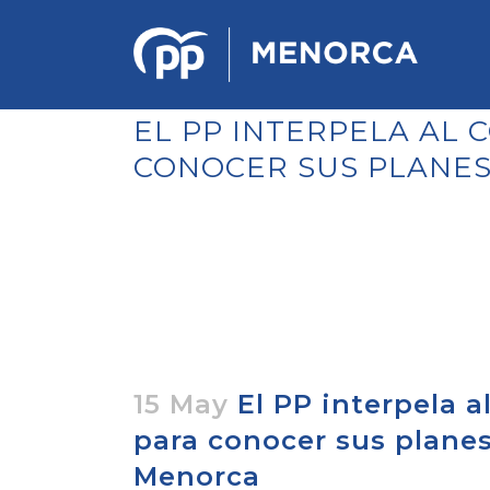
EL PP INTERPELA AL 
CONOCER SUS PLANES
PONENCIA DE ESTRATEGIA
POLÍTICA Y ECONÓMICA
REGLAMENTO DE ORGANIZACIÓN
DOCUMENTOS DEL 12 CONGRESO
INSULAR DE MENORCA
CONGRESO EXTRAORDINARIO PARA
LA ELECCIÓN DÉ COMITÉS
EJECUTIVOS LOCALES
15 May
El PP interpela a
para conocer sus planes
Menorca