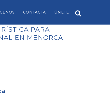
CENOS
CONTACTA
ÚNETE
RÍSTICA PARA
ONAL EN MENORCA
A
PP ES CASTELL
EARS
PP SANT LUÍS
PP MAHÓN
PP ALAIOR
PP ES MERCADAL I FORNELLS
ca
PP ES MIGJORN GRAN
PP FERRERIES