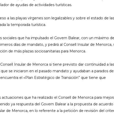
dor de ayudas de actividades turísticas.
 a las playas vírgenes son legalizables y sobre el estado de la
da la temporada turística.
eres sociales que ha impulsado el Govern Balear, con un máximo de
rimeros días de mandato, y pedirá al Consell Insular de Menorca, 
iación de más plazas sociosanitarias para Menorca.
onsell Insular de Menorca si tiene previsto dar continuidad a la
 que se iniciaron en el pasado mandato y ayudaban a parados de
 encuentra el «Plan Estratégico de Transición” que tiene que
s actuaciones que ha realizado el Consell de Menorca para mejora
tenido ya respuesta del Govern Balear a la propuesta de acuerdo
ar de Menorca, en lo referente a la petición de revisión del crite