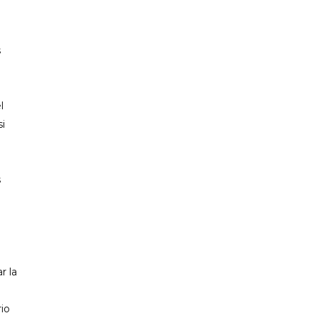
s
l
si
s
r la
rio