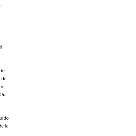
P
PP CIUTADELLA
l
 de
o de
ue,
da.
stado
de la
a