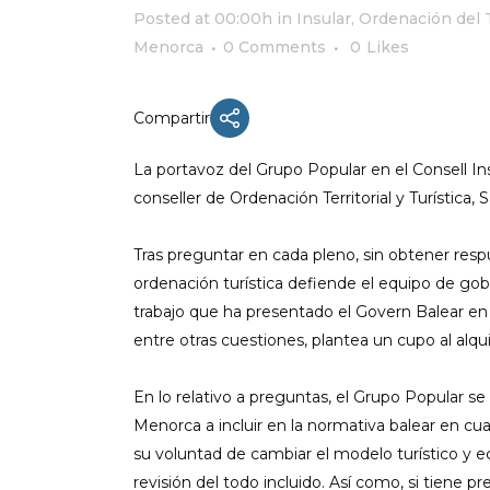
Posted at 00:00h
in
Insular
,
Ordenación del T
Menorca
0 Comments
0
Likes
ACTUALIDAD
Compartir
X CONGRESO NNGG MENORCA
La portavoz del Grupo Popular en el Consell I
EQUIPO DIRECTIVO NN.GG.
conseller de Ordenación Territorial y Turística, Sa
MENORCA
PONENCIA DE REGLAMENTO Y
Tras preguntar en cada pleno, sin obtener resp
ESTATUTOS
ordenación turística defiende el equipo de g
PONENCIA DE ACCIÓN POLÍTICA
trabajo que ha presentado el Govern Balear en r
entre otras cuestiones, plantea un cupo al alquil
En lo relativo a preguntas, el Grupo Popular se 
Menorca a incluir en la normativa balear en cu
su voluntad de cambiar el modelo turístico y ec
revisión del todo incluido. Así como, si tiene p