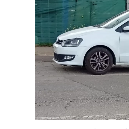
ACTUALIDAD
X CONGRESO NNGG MENORCA
EQUIPO DIRECTIVO NN.GG.
MENORCA
PONENCIA DE REGLAMENTO Y
ESTATUTOS
PONENCIA DE ACCIÓN POLÍTICA