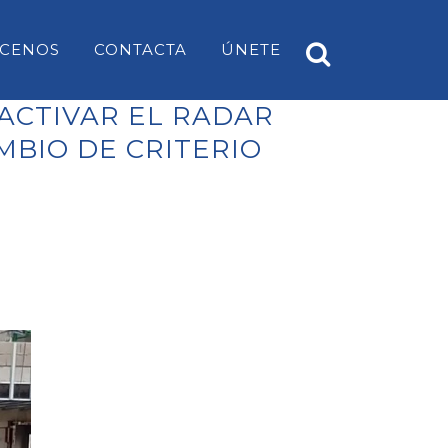
CENOS
CONTACTA
ÚNETE
EACTIVAR EL RADAR
MBIO DE CRITERIO
A
PP ES CASTELL
EARS
PP SANT LUÍS
PP MAHÓN
PP ALAIOR
PP ES MERCADAL I FORNELLS
PP ES MIGJORN GRAN
PP FERRERIES