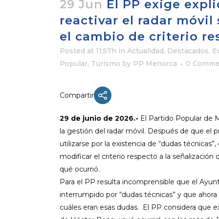
29 Jun
El PP exige expl
reactivar el radar móvil
el cambio de criterio re
Posted at 11:57h
in
Actualidad
,
Destacados
,
E
Popular
,
Turismo
by
PP Menorca
0 Comme
Compartir
29 de junio de 2026.-
El Partido Popular de M
la gestión del radar móvil. Después de que el 
utilizarse por la existencia de “dudas técnicas”
modificar el criterio respecto a la señalización
qué ocurrió.
Para el PP resulta incomprensible que el Ayun
interrumpido por “dudas técnicas” y que ahora
cuáles eran esas dudas.
El PP considera que e