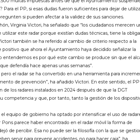
 1.500 multas impuestas antes de que el Ayuntamiento suspendie
 Para el PP, si esas dudas fueron suficientes para dejar de utiliza
pregunten si pueden afectar a la validez de sus sanciones.
n, Virginia Victori, ha señalado que “los ciudadanos merecen u
 utilizar este radar porque existían dudas técnicas, tiene la oblig
ictori también se ha referido al cambio de criterio respecto a la
e positivo que ahora el Ayuntamiento haya decidido señalizar la
no entendemos es por qué este cambio se produce sin que el alc
o que defendía hace apenas unas semanas”.
o, pero el radar se ha convertido en una herramienta para increme
ento de prevención”, ha añadido Victori. En este sentido, el PP
n de los radares instalados en 2024 después de que la DGT
 competencia y que, por tanto, tanto la gestión de los dispositi
 el equipo de gobierno ha optado por intensificar el uso de radar
r Pons parece haber encontrado en el radar móvil la forma de
ó de percibir. Esa no puede ser la filosofía con la que se gestio
eben servir para prevenir accidentes, no para hacer caja”, ha