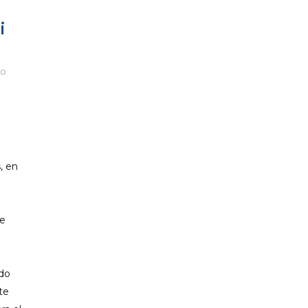
i
do
, en
re
ado
te