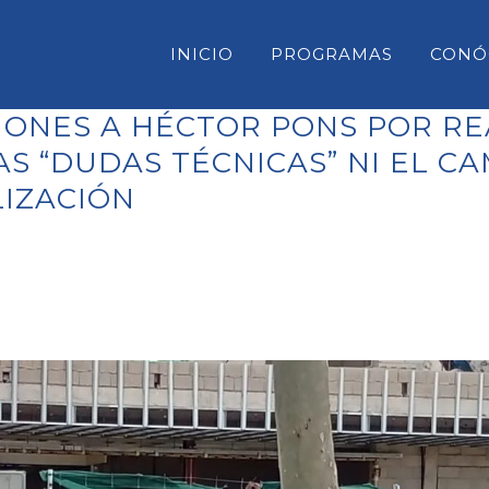
INICIO
PROGRAMAS
CONÓ
CIONES A HÉCTOR PONS POR R
AS “DUDAS TÉCNICAS” NI EL CA
LIZACIÓN
CONSELL INSULAR DE MENORC
PARLAMENT DE LES ILLES BAL
CONGRESO DE DIPUTADOS
SENADO