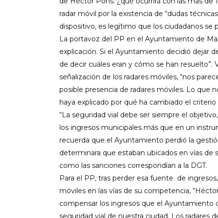
de Héctor Pons: ¿qué ocurrirá con las más de
radar móvil por la existencia de “dudas técnicas?
dispositivo, es legítimo que los ciudadanos se 
La portavoz del PP en el Ayuntamiento de Mahó
explicación. Si el Ayuntamiento decidió dejar de
de decir cuáles eran y cómo se han resuelto”. V
señalización de los radares móviles, “nos parec
posible presencia de radares móviles. Lo que 
haya explicado por qué ha cambiado el criteri
“La seguridad vial debe ser siempre el objetiv
los ingresos municipales más que en un instrum
recuerda que el Ayuntamiento perdió la gestió
determinara que estaban ubicados en vías de su
como las sanciones correspondían a la DGT.
Para el PP, tras perder esa fuente
de ingresos,
móviles en las vías de su competencia, “Hécto
compensar los ingresos que el Ayuntamiento dej
seguridad vial de nuestra ciudad. Los radares d