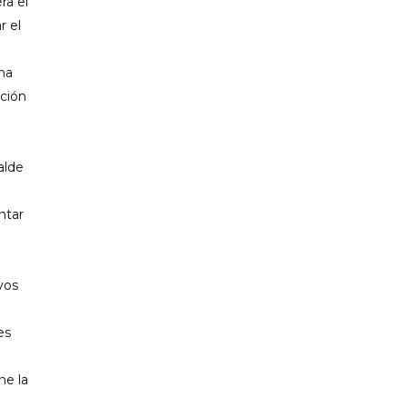
ra el
r el
na
ación
alde
ntar
vos
es
ne la