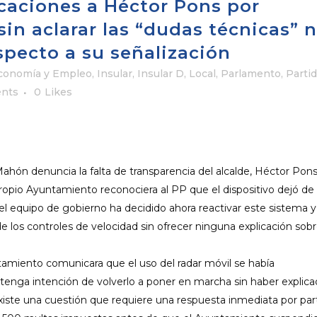
icaciones a Héctor Pons por
 sin aclarar las “dudas técnicas” n
specto a su señalización
conomía y Empleo
,
Insular
,
Insular D
,
Local
,
Parlamento
,
Parti
nts
0
Likes
ahón denuncia la falta de transparencia del alcalde, Héctor Pons
propio Ayuntamiento reconociera al PP que el dispositivo dejó de
, el equipo de gobierno ha decidido ahora reactivar este sistema y
 de los controles de velocidad sin ofrecer ninguna explicación sob
tamiento comunicara que el uso del radar móvil se había
 tenga intención de volverlo a poner en marcha sin haber explic
xiste una cuestión que requiere una respuesta inmediata por par