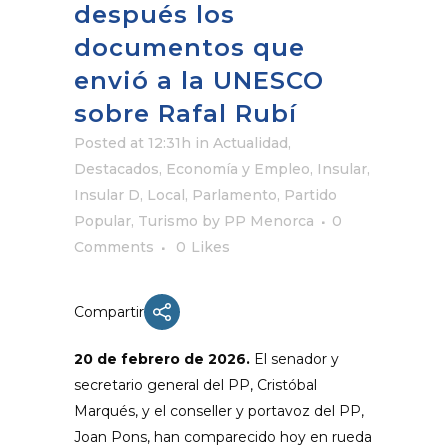
después los
documentos que
envió a la UNESCO
sobre Rafal Rubí
Posted at 12:31h
in
Actualidad
,
Destacados
,
Economía y Empleo
,
Insular
,
Insular D
,
Local
,
Parlamento
,
Partido
Popular
,
Turismo
by
PP Menorca
0
Comments
0
Likes
Compartir
20 de febrero de 2026.
El senador y
secretario general del PP, Cristóbal
Marqués, y el conseller y portavoz del PP,
Joan Pons, han comparecido hoy en rueda