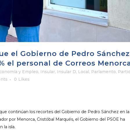
ue el Gobierno de Pedro Sánchez
% el personal de Correos Menorc
conomía y Empleo
,
Insular
,
Insular D
,
Local
,
Parlamento
,
Parti
nts
0
Likes
e continúan los recortes del Gobierno de Pedro Sánchez en la i
nador por Menorca, Cristóbal Marqués, el Gobierno del PSOE ha
la isla.