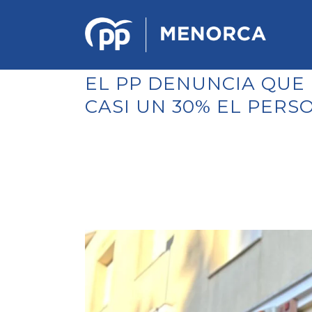
EL PP DENUNCIA QUE
CASI UN 30% EL PER
PONENCIA DE ESTRATEGIA
POLÍTICA Y ECONÓMICA
REGLAMENTO DE ORGANIZACIÓN
DOCUMENTOS DEL 12 CONGRESO
INSULAR DE MENORCA
CONGRESO EXTRAORDINARIO PARA
LA ELECCIÓN DÉ COMITÉS
EJECUTIVOS LOCALES