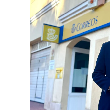
ACTUALIDAD
X CONGRESO NNGG MENORCA
EQUIPO DIRECTIVO NN.GG.
MENORCA
PONENCIA DE REGLAMENTO Y
ESTATUTOS
PONENCIA DE ACCIÓN POLÍTICA