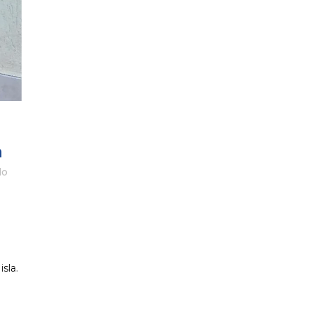
a
do
sla.