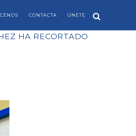
CENOS
CONTACTA
ÚNETE
CHEZ HA RECORTADO
A
PP ES CASTELL
EARS
PP SANT LUÍS
PP MAHÓN
PP ALAIOR
PP ES MERCADAL I FORNELLS
PP ES MIGJORN GRAN
PP FERRERIES