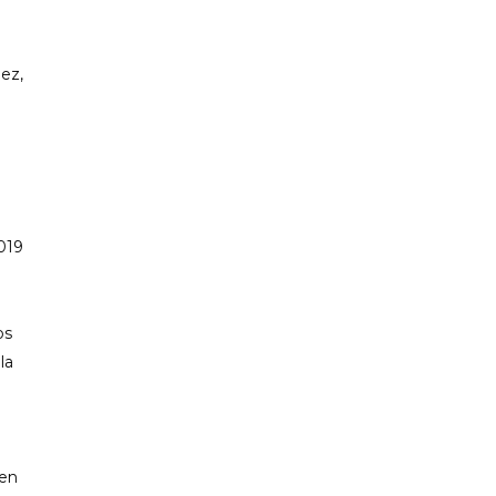
ez,
019
os
la
 en