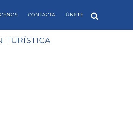
CENOS
CONTACTA
ÚNETE
 TURÍSTICA
A
PP ES CASTELL
EARS
PP SANT LUÍS
PP MAHÓN
PP ALAIOR
PP ES MERCADAL I FORNELLS
PP ES MIGJORN GRAN
PP FERRERIES