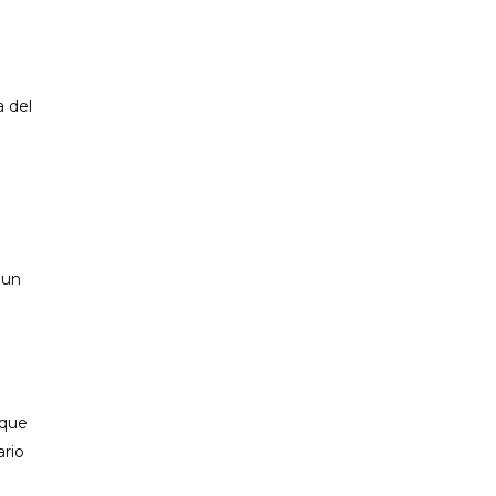
PP CIUTADELLA
a del
 un
e
 que
ario
a