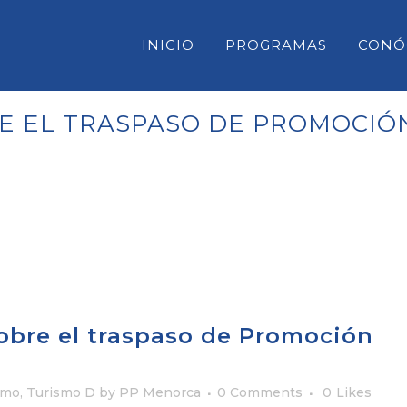
INICIO
PROGRAMAS
CONÓ
E EL TRASPASO DE PROMOCIÓN
CONSELL INSULAR DE MENORC
PARLAMENT DE LES ILLES BAL
CONGRESO DE DIPUTADOS
SENADO
bre el traspaso de Promoción
smo
,
Turismo D
by
PP Menorca
0 Comments
0
Likes