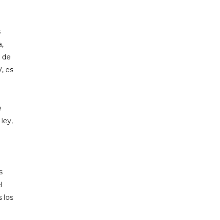
s
,
 de
, es
e
ley,
s
l
 los