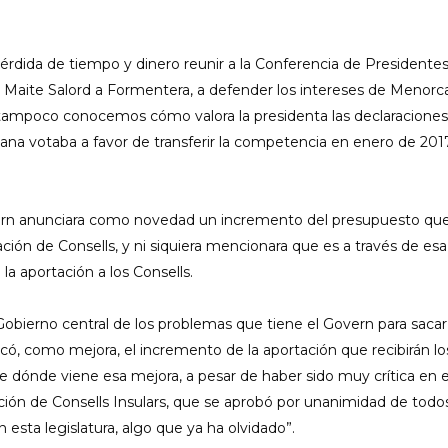
érdida de tiempo y dinero reunir a la Conferencia de Presidente
o Maite Salord a Formentera, a defender los intereses de Menorca
tampoco conocemos cómo valora la presidenta las declaraciones
ana votaba a favor de transferir la competencia en enero de 2017
overn anunciara como novedad un incremento del presupuesto qu
ación de Consells, y ni siquiera mencionara que es a través de esa 
 aportación a los Consells.
 Gobierno central de los problemas que tiene el Govern para sacar
có, como mejora, el incremento de la aportación que recibirán lo
de dónde viene esa mejora, a pesar de haber sido muy crítica en e
ón de Consells Insulars, que se aprobó por unanimidad de todos
 esta legislatura, algo que ya ha olvidado”.