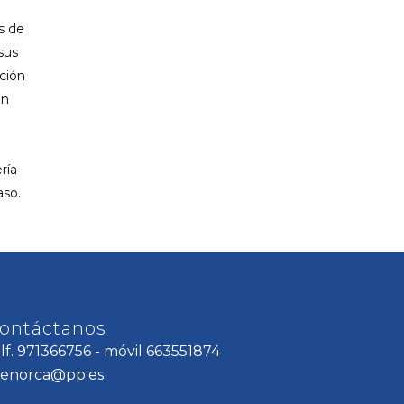
s de
sus
ción
ón
ría
aso.
ontáctanos
elf. 971366756 - móvil 663551874
enorca@pp.es