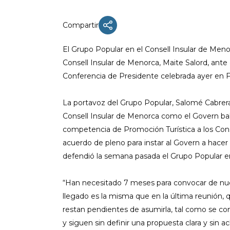
Compartir
El Grupo Popular en el Consell Insular de Menorc
ACTUALIDAD
Consell Insular de Menorca, Maite Salord, ant
X CONGRESO NNGG MENORCA
Conferencia de Presidente celebrada ayer en 
EQUIPO DIRECTIVO NN.GG.
MENORCA
La portavoz del Grupo Popular, Salomé Cabrera
Consell Insular de Menorca como el Govern bal
PONENCIA DE REGLAMENTO Y
ESTATUTOS
competencia de Promoción Turística a los Conse
acuerdo de pleno para instar al Govern a hacer
PONENCIA DE ACCIÓN POLÍTICA
defendió la semana pasada el Grupo Popular e
“Han necesitado 7 meses para convocar de nuev
llegado es la misma que en la última reunión, 
restan pendientes de asumirla, tal como se com
y siguen sin definir una propuesta clara y sin 