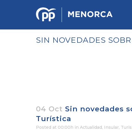
SIN NOVEDADES SOBR
PONENCIA DE ESTRATEGIA
POLÍTICA Y ECONÓMICA
REGLAMENTO DE ORGANIZACIÓN
DOCUMENTOS DEL 12 CONGRESO
INSULAR DE MENORCA
CONGRESO EXTRAORDINARIO PARA
LA ELECCIÓN DÉ COMITÉS
EJECUTIVOS LOCALES
04 Oct
Sin novedades so
Turística
Posted at 00:00h
in
Actualidad
,
Insular
,
Turi