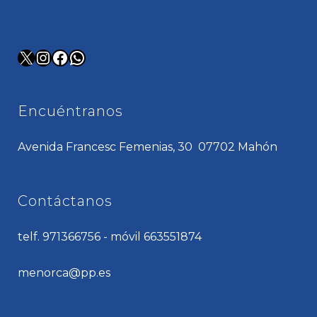
X
Instagram
Facebook
WhatsApp
Encuéntranos
Avenida Francesc Femenias, 30 07702 Mahón
Contáctanos
telf. 971366756 - móvil 663551874
menorca@pp.es