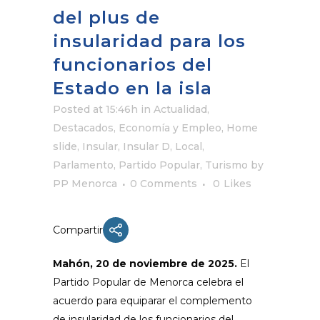
del plus de
insularidad para los
funcionarios del
Estado en la isla
Posted at 15:46h
in
Actualidad
,
Destacados
,
Economía y Empleo
,
Home
slide
,
Insular
,
Insular D
,
Local
,
Parlamento
,
Partido Popular
,
Turismo
by
PP Menorca
0 Comments
0
Likes
Compartir
Mahón, 20 de noviembre de 2025.
El
Partido Popular de Menorca celebra el
acuerdo para equiparar el complemento
de insularidad de los funcionarios del