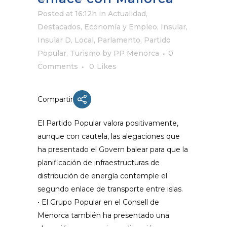
Posted at 16:12h
in
Actualidad
,
Destacados
,
Economía y Empleo
,
Insular
,
Insular D
,
Local
,
Parlamento
,
Partido
Popular
,
Turismo
by
PP Menorca
0
Comments
0
Likes
Compartir
El Partido Popular valora positivamente,
aunque con cautela, las alegaciones que
ha presentado el Govern balear para que la
planificación de infraestructuras de
distribución de energía contemple el
segundo enlace de transporte entre islas.
• El Grupo Popular en el Consell de
Menorca también ha presentado una