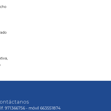
icho
rado
tiva,
a
ontáctanos
elf. 971366756 - móvil 663551874