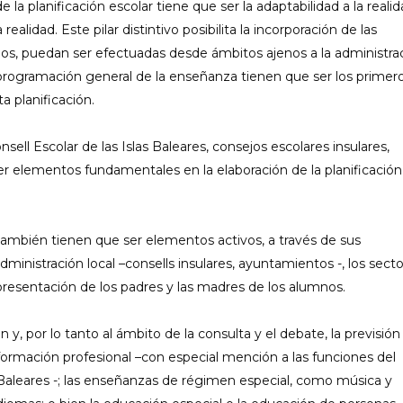
 la planificación escolar tiene que ser la adaptabilidad a la realid
alidad. Este pilar distintivo posibilita la incorporación de las
dos, puedan ser efectuadas desde ámbitos ajenos a la administra
la programación general de la enseñanza tienen que ser los primer
a planificación.
sell Escolar de las Islas Baleares, consejos escolares insulares,
er elementos fundamentales en la elaboración de la planificación
también tienen que ser elementos activos, a través de sus
ministración local –consells insulares, ayuntamientos -, los sect
epresentación de los padres y las madres de los alumnos.
ón y, por lo tanto al ámbito de la consulta y el debate, la previsión
formación profesional –con especial mención a las funciones del
 Baleares -; las enseñanzas de régimen especial, como música y