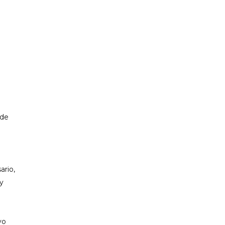
PP CIUTADELLA
 de
ario,
y
vo