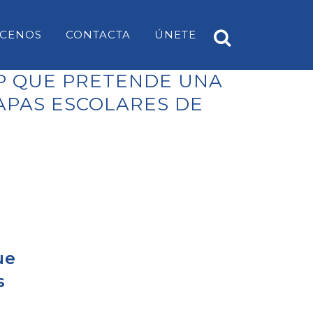
CENOS
CONTACTA
ÚNETE
P QUE PRETENDE UNA
MAPAS ESCOLARES DE
A
PP ES CASTELL
EARS
PP SANT LUÍS
PP MAHÓN
PP ALAIOR
PP ES MERCADAL I FORNELLS
ue
PP ES MIGJORN GRAN
s
PP FERRERIES