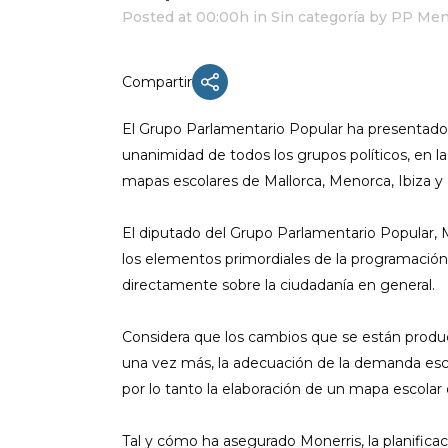
Posted at 00:00h
in Sin categoría
by
PP Men
Compartir
ACTUALIDAD
El Grupo Parlamentario Popular ha presentad
X CONGRESO NNGG MENORCA
unanimidad de todos los grupos políticos, en l
EQUIPO DIRECTIVO NN.GG.
mapas escolares de Mallorca, Menorca, Ibiza y
MENORCA
PONENCIA DE REGLAMENTO Y
El diputado del Grupo Parlamentario Popular, M
ESTATUTOS
los elementos primordiales de la programació
PONENCIA DE ACCIÓN POLÍTICA
directamente sobre la ciudadanía en general.
Considera que los cambios que se están produc
una vez más, la adecuación de la demanda esc
por lo tanto la elaboración de un mapa escolar d
Tal y cómo ha asegurado Monerris, la planificaci