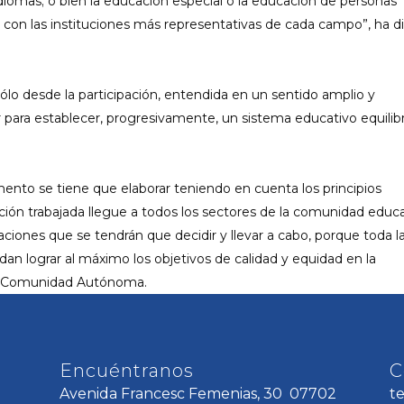
idiomas; o bien la educación especial o la educación de personas
s con las instituciones más representativas de cada campo”, ha d
ólo desde la participación, entendida en un sentido amplio y
lar para establecer, progresivamente, un sistema educativo equilib
nto se tiene que elaborar teniendo en cuenta los principios
ción trabajada llegue a todos los sectores de la comunidad educa
ciones que se tendrán que decidir y llevar a cabo, porque toda l
edan lograr al máximo los objetivos de calidad y equidad en la
ra Comunidad Autónoma.
Encuéntranos
C
Avenida Francesc Femenias, 30 07702
t