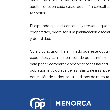
danza, los de arte y diseño o la enseñanza de 
adultas que, en cada caso, requerirán consulta
Monerris.
El diputado apela al consenso y recuerda que s
cooperativo, podrá servir la planificación esco
y de calidad.
Como conclusión, ha afirmado que este docume
expuestos y con la intención de que la informa
para poder compartir y negociar todas las actua
población involucrada de las Islas Baleares, pu
educación de todos los ciudadanos de nuest