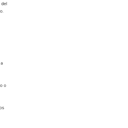
 del
o.
a
 a
so o
ios