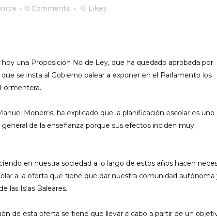
orca
0 Comments
0
Likes
o hoy una Proposición No de Ley, que ha quedado aprobada por
a que se insta al Gobierno balear a exponer en el Parlamento los
 Formentera.
anuel Monerris, ha explicado que la planificación escolar es uno
n general de la enseñanza porque sus efectos inciden muy
iendo en nuestra sociedad a lo largo de estos años hacen neces
olar a la oferta que tiene que dar nuestra comunidad autónoma 
e las Islas Baleares.
ón de esta oferta se tiene que llevar a cabo a partir de un objeti