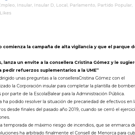
Empleo
,
Insular
,
Insular D
,
Local
,
Parlamento
,
Partido Popular
,
Likes
o comienza la campaña de alta vigilancia y que el
p
arque d
s
, lanza un envite a la
consellera
Cristina Gómez y le sugie
 a pedir refuerzos suplementarios
a la UME”
irigido unas preguntas a la
consellera
Cristina Gómez con el
zado la Corporación insular para completar la plantilla de bombe
s por parte de la
Escola
Balear para la Administración Pública
.
a ha podido resolver la situación de precariedad de efectivos en l
os desde finales del pasado año
2019
, cuando se cerró el ejercic
iones
.
a temporada de máximo riesgo de incendios,
que se enmarca de
luciones ha arbitrado finalmente el
Consell
de Menorca para cubr