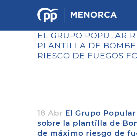
EL GRUPO POPULAR R
PLANTILLA DE BOMBE
RIESGO DE FUEGOS F
PONENCIA DE ESTRATEGIA
POLÍTICA Y ECONÓMICA
REGLAMENTO DE ORGANIZACIÓN
DOCUMENTOS DEL 12 CONGRESO
INSULAR DE MENORCA
CONGRESO EXTRAORDINARIO PARA
LA ELECCIÓN DÉ COMITÉS
EJECUTIVOS LOCALES
18 Abr
El Grupo Popular 
sobre la plantilla de B
de máximo riesgo de fu