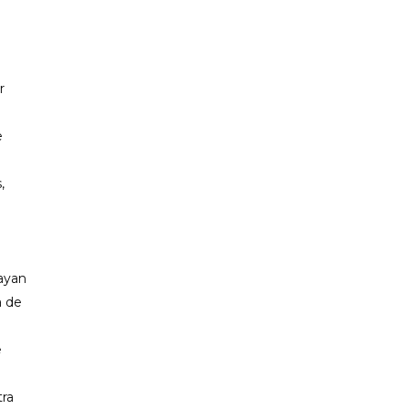
r
e
,
hayan
a de
e
tra