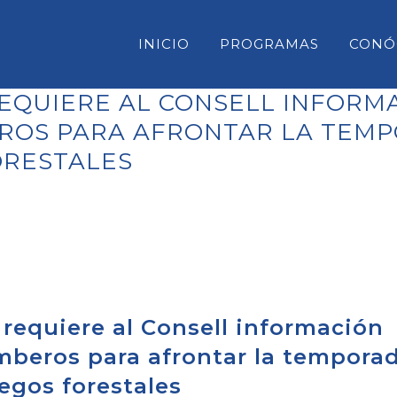
INICIO
PROGRAMAS
CONÓ
EQUIERE AL CONSELL INFORM
ROS PARA AFRONTAR LA TEM
ORESTALES
CONSELL INSULAR DE MENORC
PARLAMENT DE LES ILLES BAL
CONGRESO DE DIPUTADOS
SENADO
requiere al Consell información
omberos para afrontar la tempora
egos forestales