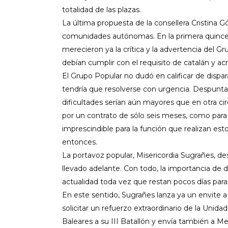
totalidad de las plazas.
La última propuesta de la
consellera
Cristina G
c
omunidades
a
utónomas. En la primera quinc
merecieron ya la crítica y la advertencia del 
debían
cumplir con el requisito de catalán y acr
El Grupo Popular no dudó en calificar de disp
tendría que resolverse con urgencia. Despuntab
dificultades serían aún mayores que en otra ci
por un contrato de sólo seis meses, como par
imprescindible para la función que realizan est
entonces.
La portavoz popular, Misericordia
Sugrañes
, d
llevado adelante
. Con todo, la importancia de 
actualidad toda vez que restan pocos días para
En este sentido,
Sugrañes
lanza ya un envite a
solicitar un refuerzo extraordinario de la Unid
Baleares a su III Batallón y envía también a 