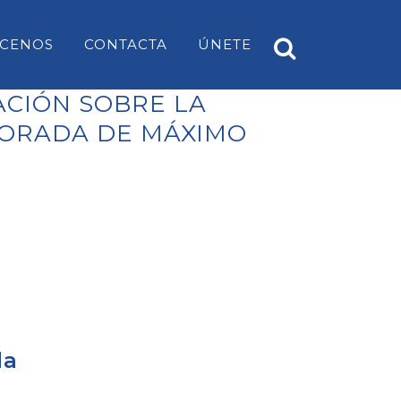
CENOS
CONTACTA
ÚNETE
ACIÓN SOBRE LA
PORADA DE MÁXIMO
A
PP ES CASTELL
EARS
PP SANT LUÍS
PP MAHÓN
PP ALAIOR
PP ES MERCADAL I FORNELLS
PP ES MIGJORN GRAN
da
PP FERRERIES