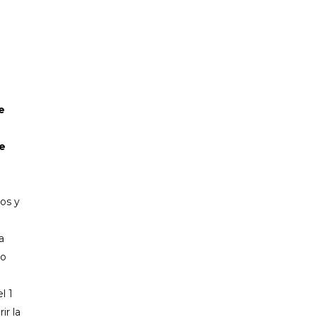
PP CIUTADELLA
e
re
ros
y
a
io
l 1
ir la