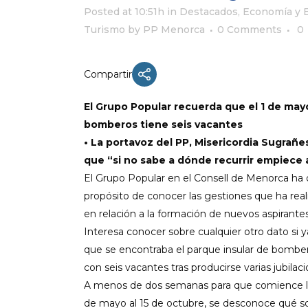
Posted at 10:51h
in
Destacados
,
Economía y 
Turismo
by
PP Menorca
0 Comments
0
ACTUALIDAD
Compartir
X CONGRESO NNGG MENORCA
El Grupo Popular
recuerda que
el 1 de may
EQUIPO DIRECTIVO NN.GG.
bomberos tiene seis vacantes
MENORCA
•
La p
ortavoz
del PP, Misericordia
Sugrañe
PONENCIA DE REGLAMENTO Y
que
“
si no sabe a dónde recurrir empiece
ESTATUTOS
El Grupo Popular
en el
Consell
de Menorca ha d
PONENCIA DE ACCIÓN POLÍTICA
propósito de conocer las gestiones que ha reali
en relación a la formación de nuevos aspirante
Interesa conocer
sobre cualquier
otro dato
si y
que se encontraba el parque insular de bomber
con seis vacantes
tras producirse varias jubilac
A menos de dos semanas para que comience l
de mayo al 15 de oc
t
ubre,
se desconoce qué so