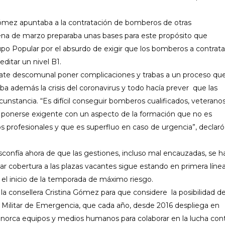
ómez apuntaba a la contratación de bomberos de otras
ena de marzo prepa
raba
unas bases para este propósito que
Grupo Popular por el absurdo de exigir que los bomberos
a contrata
editar un nivel B1.
arate descomunal poner complicaciones y trabas a un proceso qu
a además la crisis del coronavirus y todo hacía prever que las
rcunstancia.
“Es
difícil conseguir bomberos cualificados, veteranos
a ponerse exigente con un aspecto de la formación que no es
os profesionales y que es superfluo en caso de urgencia”, declaró
esconfía ahora de que las gestiones, incluso mal encauzadas, se 
dar cobertura a las plazas vacantes sigue estando en primera líne
 el inicio de la temporada de máximo riesgo.
 la
consellera
Cristina Gómez para que
considere la posibilidad d
ad Militar de Emergencia
,
que cada año, desde 2016 despliega en
Menorca equipos y medios humanos para colaborar en la lucha con