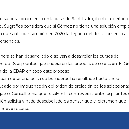
o su posicionamiento en la base de
Sant
Isidro, frente al período
e.
Sugrañes
considera que si Gómez no tiene una solución empi
a que anticipar también en 2020 la llegada del destacamento a
ersonales.
anera
se han desarrollado o se van a desarrollar los cursos de
ivo de 18 aspirantes que superaron las pruebas de selección. El G
n de la EBAP en todo este proceso.
ar para dotar una bolsa de bomberos ha resultado hasta ahora
eado por impugnación del orden de prelación de los selecciona
que el
Consell
tenía que resolver la controversia entre aspirantes
ién solicita y nada descabellado es pensar que el dictamen que
 nuevo recurso.